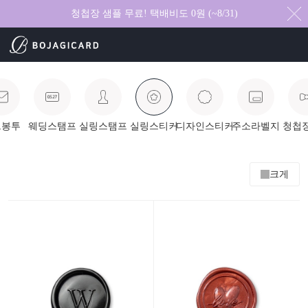
청첩장 샘플 무료! 택배비도 0원 (~8/31)
드봉투
웨딩스탬프
실링스탬프
실링스티커
디자인스티커
주소라벨지
청첩
크게