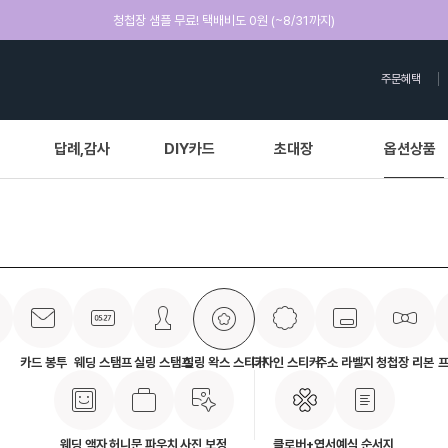
청첩장 샘플 무료! 택배비도 0원 (~8/31까지)
주문혜택
답례,감사
DIY카드
초대장
옵션상품
카드 봉투
웨딩 스탬프
실링 스탬프
실링 왁스 스티커
디자인 스티커
주소 라벨지
청첩장 리본
웨딩 액자
허니문 파우치
사진 보정
클로버+엽서
예식 순서지