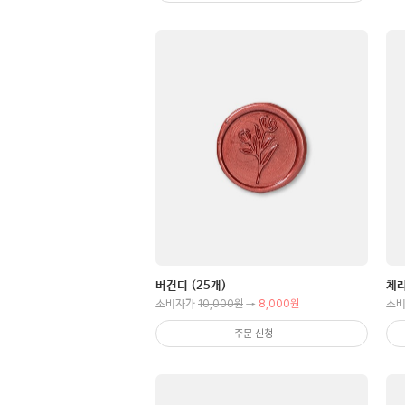
버건디 (25개)
체리
10,000원
8,000원
소비자가
→
소
주문 신청