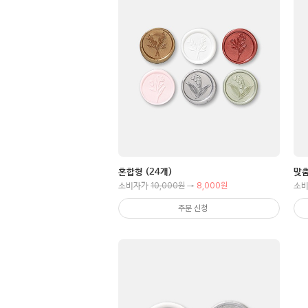
혼합형 (24개)
맞춤
10,000원
8,000원
소비자가
→
소
주문 신청