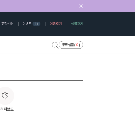
고객센터
이벤트
이용후기
샘플후기
21
무료 샘플 (
0
)
프리저브드