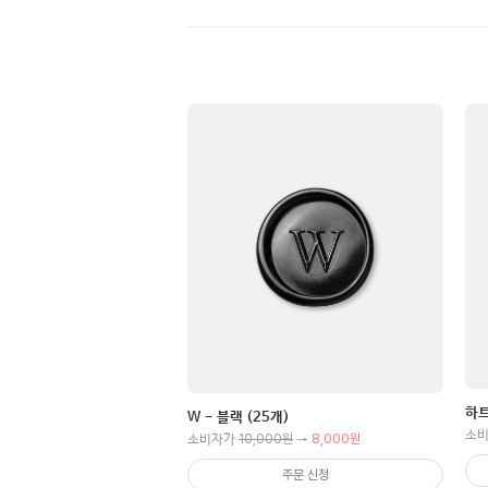
하트
W - 블랙 (25개)
소
10,000원
8,000원
소비자가
→
주문 신청