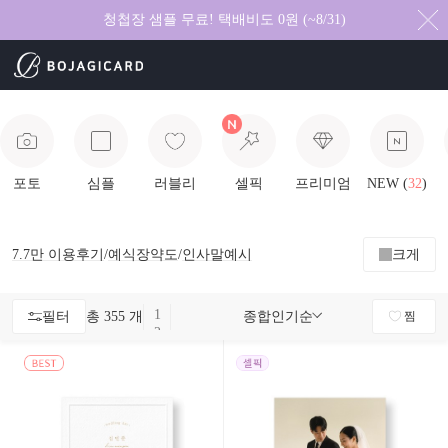
청첩장 샘플 무료! 택배비도 0원 (~8/31)
포토
심플
러블리
셀픽
프리미엄
NEW (
32
)
7.7만
이용후기
/
예식장약도
/
인사말예시
크게
1
필터
총 355 개
종합인기순
찜
2
3
4
5
6
7
8