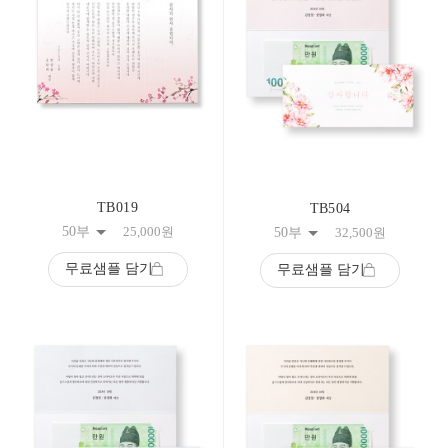
TB019
TB504
50부
25,000
원
50부
32,500
원
무료샘플 담기
무료샘플 담기