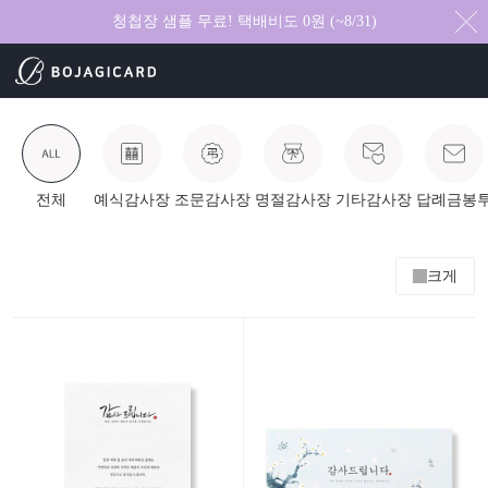
청첩장 샘플 무료! 택배비도 0원 (~8/31)
전체
예식감사장
조문감사장
명절감사장
기타감사장
답례금봉
크게