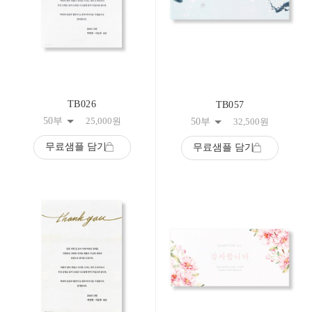
TB026
TB057
50부
25,000
원
50부
32,500
원
무료샘플 담기
무료샘플 담기