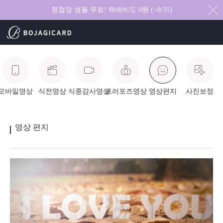
청첩장 샘플 무료! 택배비도 0원 (~8/31)
모바일영상
식전영상
식중감사영상
프러포즈영상
영상편지
사진보정
영상 편지