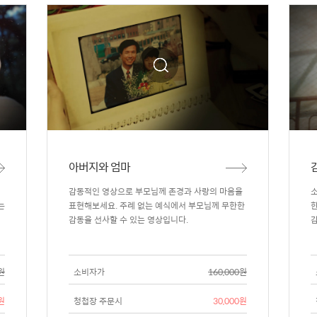
아버지와 엄마
감동적인 영상으로 부모님께 존경과 사랑의 마음을
소
는
표현해보세요. 주례 없는 예식에서 부모님께 무한한
한
감동을 선사할 수 있는 영상입니다.
감
0원
소비자가
160,000원
0원
청첩장 주문시
30,000원