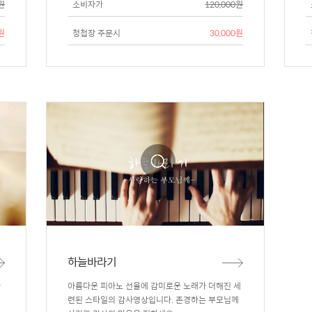
0원
소비자가
120,000원
0원
청첩장 주문시
30,000원
하늘바라기
와
아름다운 피아노 선율에 감미로운 노래가 더해진 세
별
련된 스타일의 감사영상입니다. 존경하는 부모님께