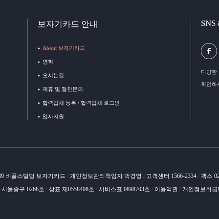
SNS
보자기카드 안내
About 보자기카드
연혁
다양한 
오시는길
확인하
제휴 및 협찬문의
협력업체 등록 / 협력업체 로그인
입사지원
 39 비플스빌딩 보자기카드
개인정보관리책임자 박경영
고객센터 1566-2334
팩스 02
/
/
/
-서울중구-0268호
상표 제0558408호
서비스표 0898703호
이용약관
개인정보취급
/
/
/
/