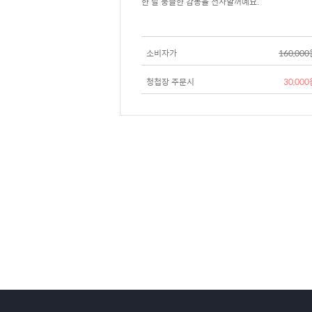
한 날 뭉클한 감동을 선사할꺼예요.
소비자가
160,00
청첩장 주문시
30,00