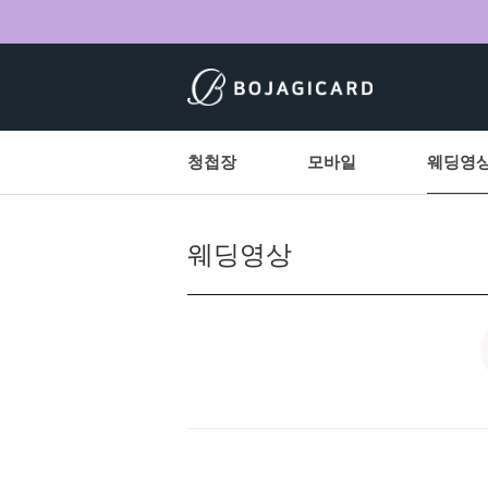
청첩장
모바일
웨딩영
웨딩영상