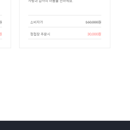
사랑과 감사의 마음을 전하세요.
0원
소비자가
160,000원
0원
청첩장 주문시
30,000원