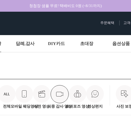
청첩장 샘플 무료! 택배비도 0원 (~8/31까지)
주문혜택
고객
상
답례,감사
DIY카드
초대장
옵션상품
전체
모바일 웨딩영상
식전 영상
식중 감사 영상
프러포즈 영상
영상편지
사진 보