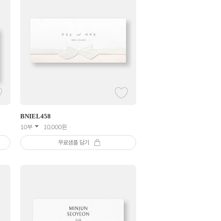
BNIEL
458
10부
10,000
원
무료샘플 담기