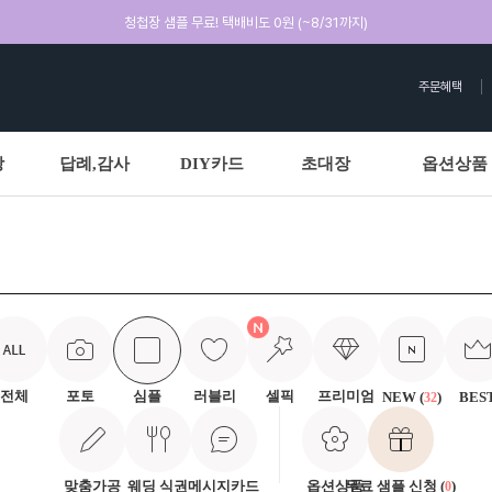
청첩장 샘플 무료! 택배비도 0원 (~8/31까지)
주문혜택
상
답례,감사
DIY카드
초대장
옵션상품
전체
포토
심플
러블리
셀픽
프리미엄
NEW (
)
BES
32
맞춤가공
웨딩 식권
메시지카드
옵션상품
무료 샘플 신청 (
)
0