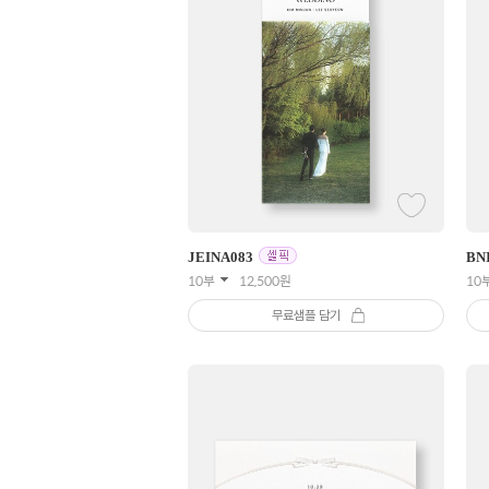
JEINA
083
BN
10부
12,500
원
10
무료샘플 담기