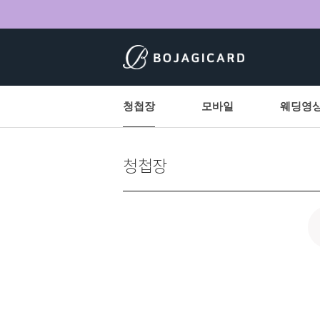
청첩장
모바일
웨딩영
청첩장