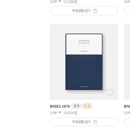
10부
21,000
원
10
무료샘플 담기
BNIEL
1076
BN
10부
15,000
원
10
무료샘플 담기