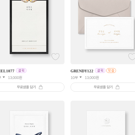
IEL
1077
GRENDY
122
부
13,000
원
10부
13,000
원
무료샘플 담기
무료샘플 담기