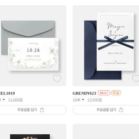
IEL
1019
GRENDY
623
부
11,000
원
10부
12,500
원
무료샘플 담기
무료샘플 담기