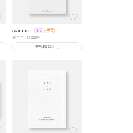
BNIEL
1088
10부
15,000
원
무료샘플 담기