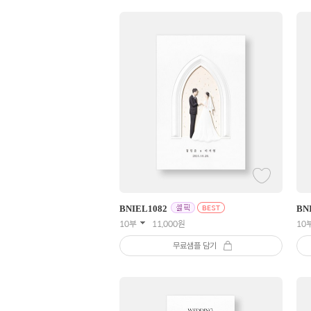
BNIEL
1082
BN
10부
11,000
원
10
무료샘플 담기