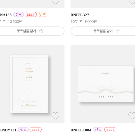
INA
135
BNIEL
327
부
13,500
원
10부
9,000
원
무료샘플 담기
무료샘플 담기
ENDY
121
BNIEL
1084