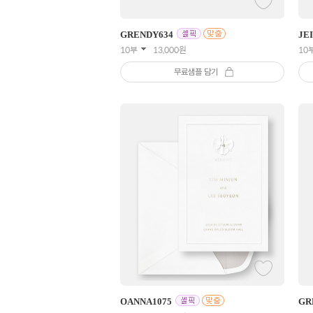
GRENDY
634
JE
10부
13,000
원
10
무료샘플 담기
OANNA
1075
GR