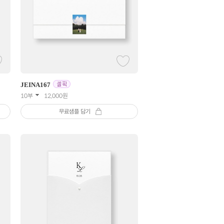
JEINA
167
10부
12,000
원
무료샘플 담기