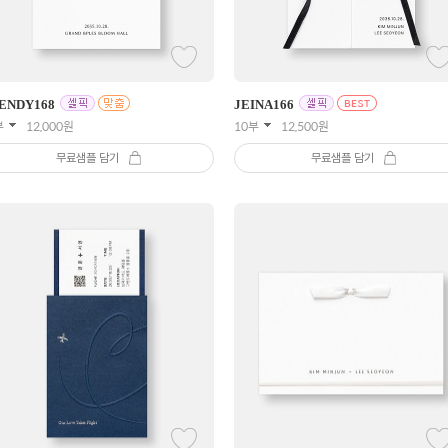
ENDY
168
JEINA
166
부
12,000
원
10부
12,500
원
무료샘플 담기
무료샘플 담기