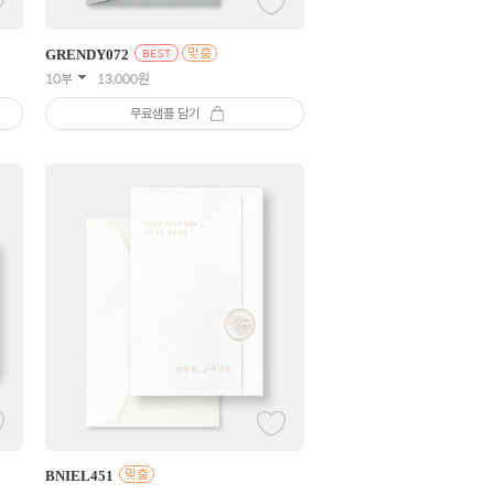
GRENDY
072
10부
13,000
원
무료샘플 담기
BNIEL
451