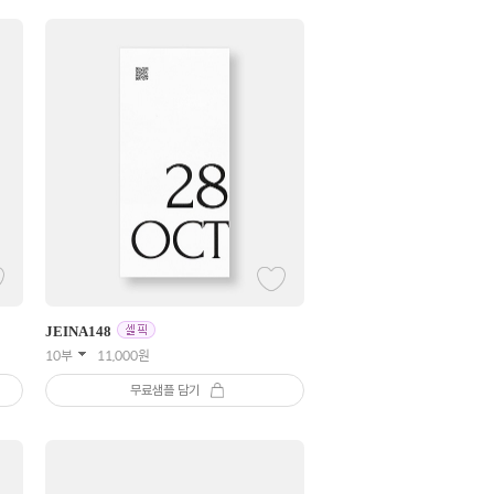
JEINA
148
10부
11,000
원
무료샘플 담기