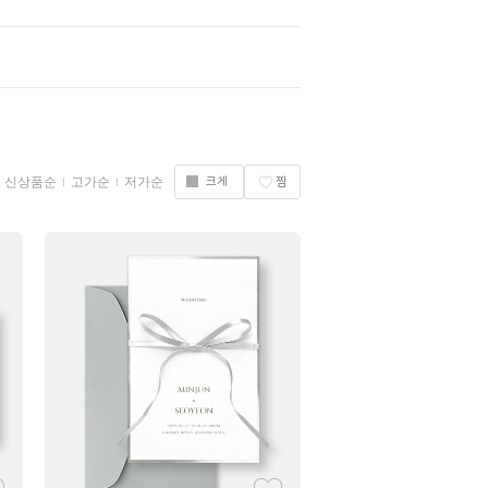
신상품순
고가순
저가순
크게
찜