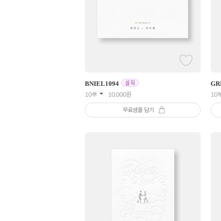
BNIEL
1094
GR
10부
10,000
원
10
무료샘플 담기