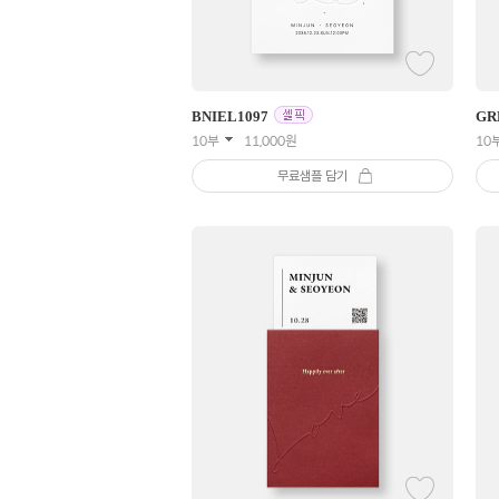
BNIEL
1097
GR
10부
11,000
원
10
무료샘플 담기