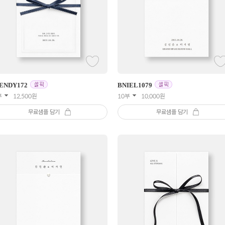
ENDY
172
BNIEL
1079
부
12,500
원
10부
10,000
원
무료샘플 담기
무료샘플 담기