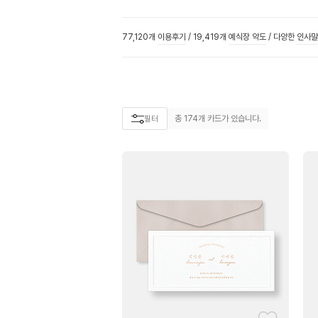
77,120개
이용후기
/
19,419개
예식장 약도
/
다양한
인사말
총
174
개 카드가 있습니다.
필터