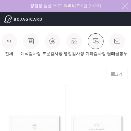
청첩장 샘플 무료! 택배비도 0원 (~8/31)
전체
예식감사장
조문감사장
명절감사장
기타감사장
답례금봉투
크게