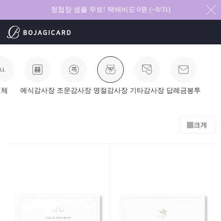
청첩장 샘플 무료! 택배비도 0원 (~8/31)
전체
예식감사장
조문감사장
명절감사장
기타감사장
답례금봉투
크게