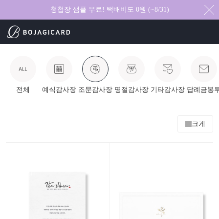
청첩장 샘플 무료! 택배비도 0원 (~8/31)
전체
예식감사장
조문감사장
명절감사장
기타감사장
답례금봉
크게