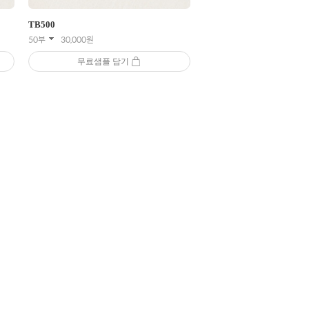
TB
500
50부
30,000
원
무료샘플 담기