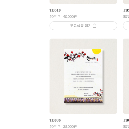
TB
510
TB
50부
40,000
원
50
무료샘플 담기
TB
036
TB
50부
35,000
원
50