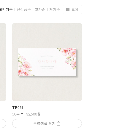
합인기순
신상품순
고가순
저가순
크게
TB
061
50부
32,500
원
무료샘플 담기