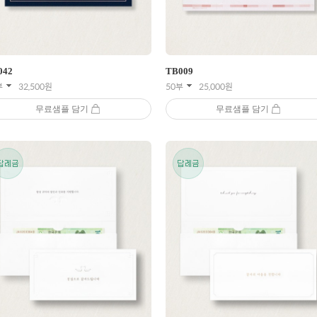
042
TB
009
부
32,500
원
50부
25,000
원
무료샘플 담기
무료샘플 담기