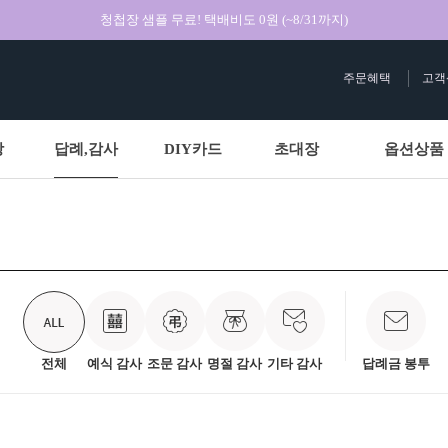
청첩장 샘플 무료! 택배비도 0원 (~8/31까지)
주문혜택
고객
상
답례,감사
DIY카드
초대장
옵션상품
전체
예식 감사
조문 감사
명절 감사
기타 감사
답례금 봉투