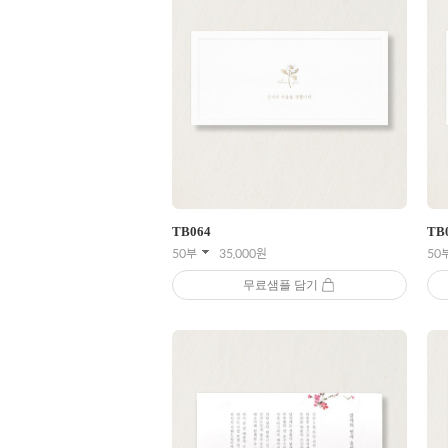
TB
064
TB
50부
35,000
원
50
무료샘플 담기