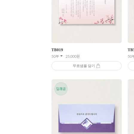
TB
019
TB
50부
25,000
원
50
무료샘플 담기