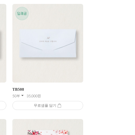
TB
508
50부
35,000
원
무료샘플 담기