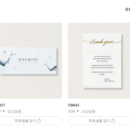
종
057
TB
043
부
32,500
원
50부
25,000
원
무료샘플 담기
무료샘플 담기