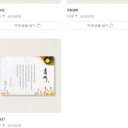
511
TB
509
부
40,000
원
50부
40,000
원
무료샘플 담기
무료샘플 담기
037
부
35,000
원