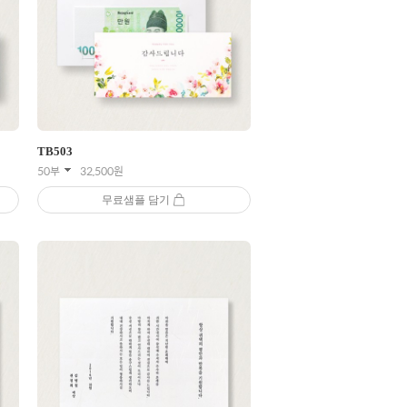
TB
503
50부
32,500
원
무료샘플 담기