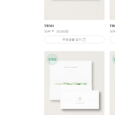
TB
501
TB
50부
30,000
원
50
무료샘플 담기