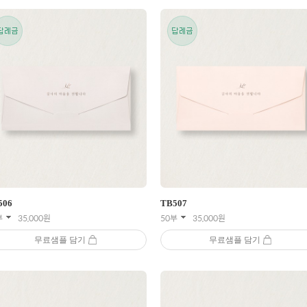
506
TB
507
부
35,000
원
50부
35,000
원
무료샘플 담기
무료샘플 담기