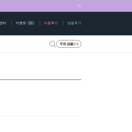
센터
이벤트
이용후기
샘플후기
21
무료 샘플 (
0
)