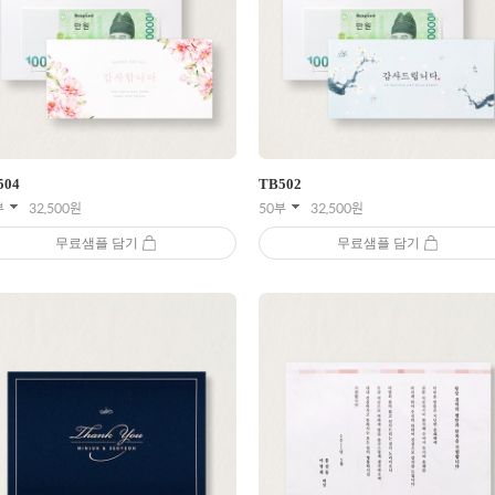
504
TB
502
부
32,500
원
50부
32,500
원
무료샘플 담기
무료샘플 담기