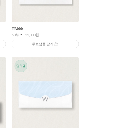
TB
000
50부
25,000
원
무료샘플 담기