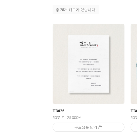
총
26
개 카드가 있습니다.
TB
026
TB
50부
25,000
원
50
무료샘플 담기