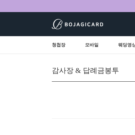
청첩장
모바일
웨딩영
감사장 & 답례금봉투