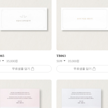
065
TB
063
부
35,000
원
50부
35,000
원
무료샘플 담기
무료샘플 담기