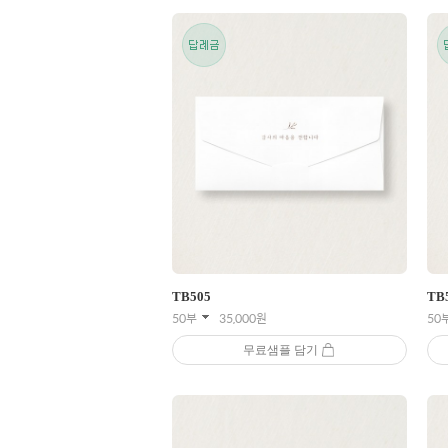
TB
505
TB
50부
35,000
원
50
무료샘플 담기