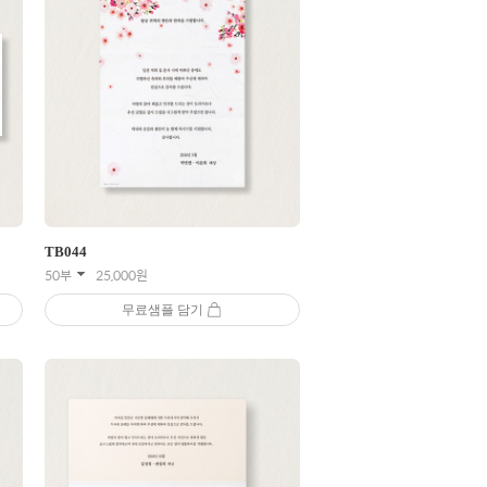
TB
044
50부
25,000
원
무료샘플 담기