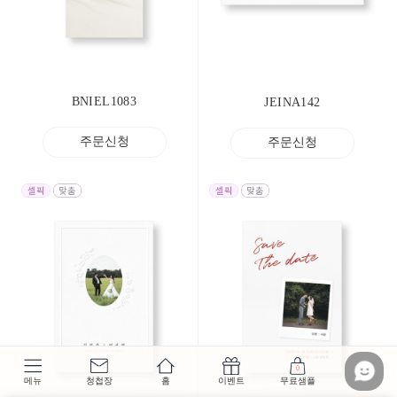
BNIEL1083
JEINA142
주문신청
주문신청
0
메뉴
청첩장
홈
이벤트
무료샘플