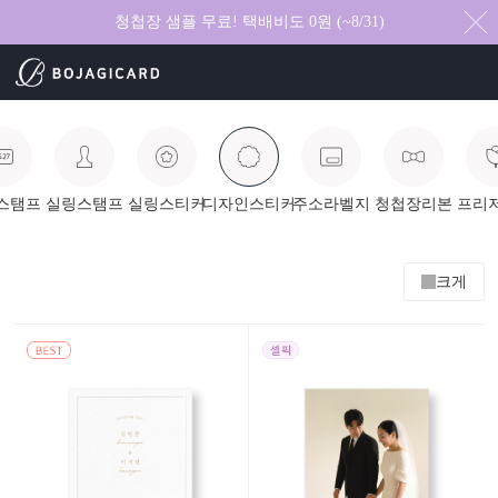
청첩장 샘플 무료! 택배비도 0원 (~8/31)
스탬프
실링스탬프
실링스티커
디자인스티커
주소라벨지
청첩장리본
프리
크게