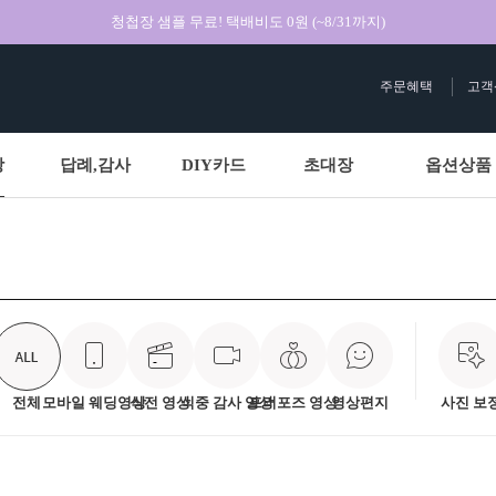
청첩장 샘플 무료! 택배비도 0원 (~8/31까지)
주문혜택
고객
상
답례,감사
DIY카드
초대장
옵션상품
전체
모바일 웨딩영상
식전 영상
식중 감사 영상
프러포즈 영상
영상편지
사진 보