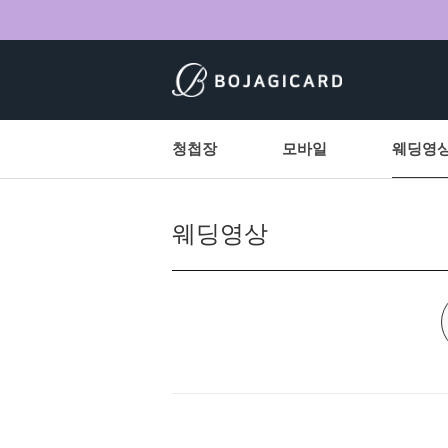
청첩장
모바일
웨딩영
웨딩영상