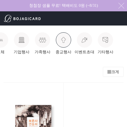
청첩장 샘플 무료! 택배비도 0원 (~8/31)
전체
기업행사
가족행사
종교행사
이벤트초대
기타행사
크게