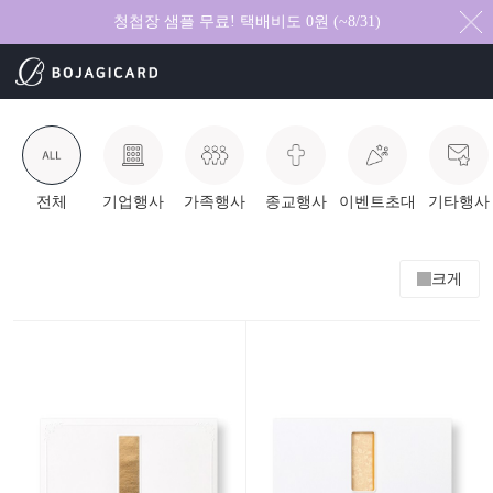
청첩장 샘플 무료! 택배비도 0원 (~8/31)
전체
기업행사
가족행사
종교행사
이벤트초대
기타행사
크게