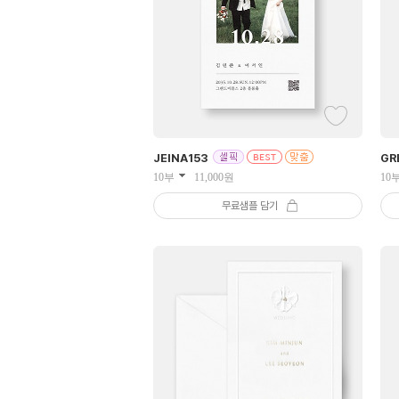
JEINA
153
GR
10부
11,000
원
10
무료샘플 담기