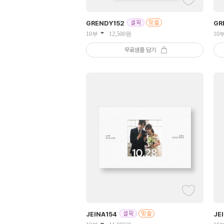
GRENDY
152
GR
10부
12,500
원
10
무료샘플 담기
JEINA
154
JE