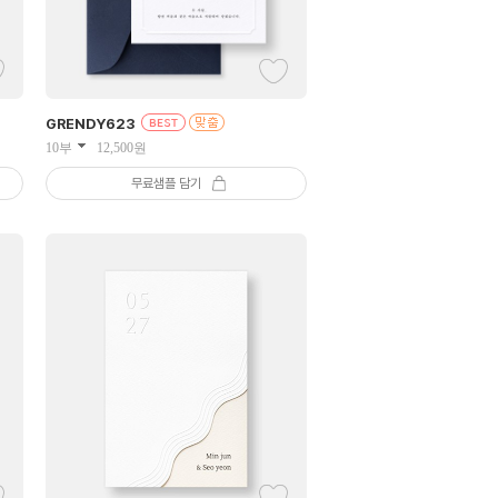
GRENDY
623
10부
12,500
원
무료샘플 담기