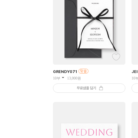
GRENDY
071
JE
10부
13,000
원
10
무료샘플 담기