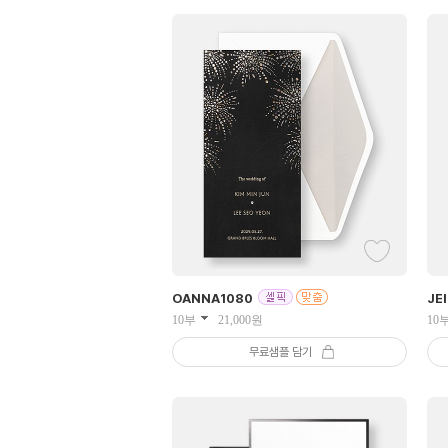
OANNA
1080
JE
10부
21,000
원
10
무료샘플 담기