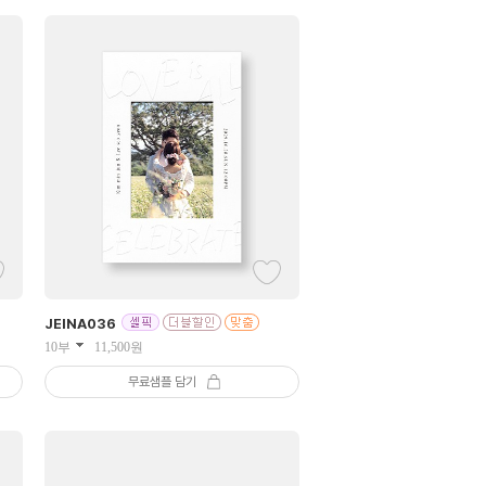
JEINA
036
10부
11,500
원
무료샘플 담기