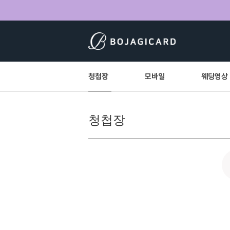
청첩장
모바일
웨딩영상
청첩장