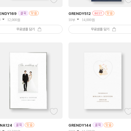
ENDY
169
GRENDY
512
부
12,000
원
10부
14,000
원
무료샘플 담기
무료샘플 담기
INA
124
GRENDY
144