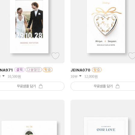
JEINA
070
INA
971
10부
12,000
원
부
10,500
원
무료샘플 담기
무료샘플 담기