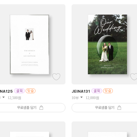
INA
125
JEINA
131
부
12,500
원
10부
12,000
원
무료샘플 담기
무료샘플 담기