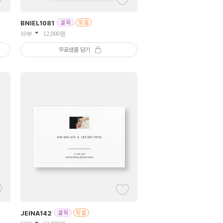
BNIEL
1081
10부
12,000
원
무료샘플 담기
JEINA
142