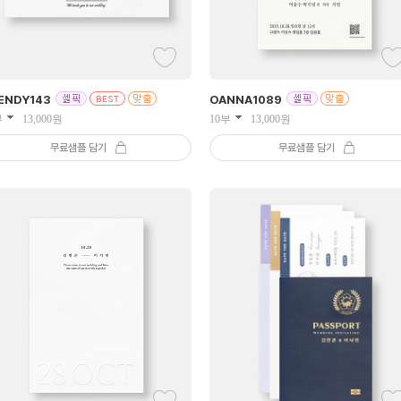
ENDY
143
OANNA
1089
부
13,000
원
10부
13,000
원
무료샘플 담기
무료샘플 담기