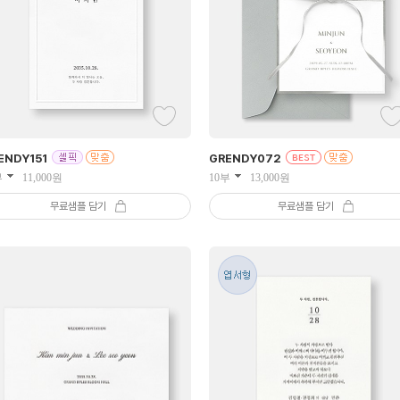
ENDY
151
GRENDY
072
부
11,000
원
10부
13,000
원
무료샘플 담기
무료샘플 담기