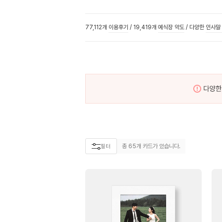
77,112개
이용후기
/
19,419개
예식장 약도
/
다양한
인사말
총
65
개 카드가 있습니다.
필터