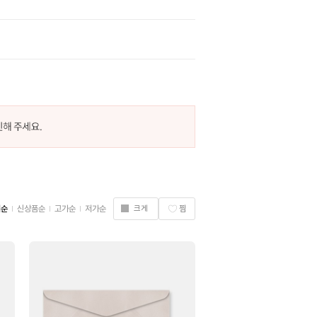
기순
신상품순
고가순
저가순
크게
찜