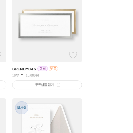
GRENDY
045
10부
15,000
원
무료샘플 담기