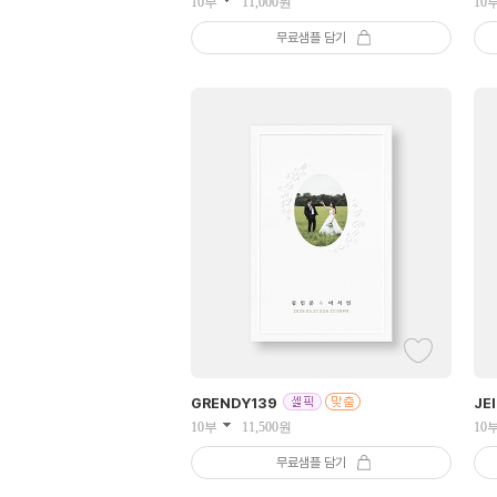
10부
11,000
원
10
무료샘플 담기
GRENDY
139
JE
10부
11,500
원
10
무료샘플 담기