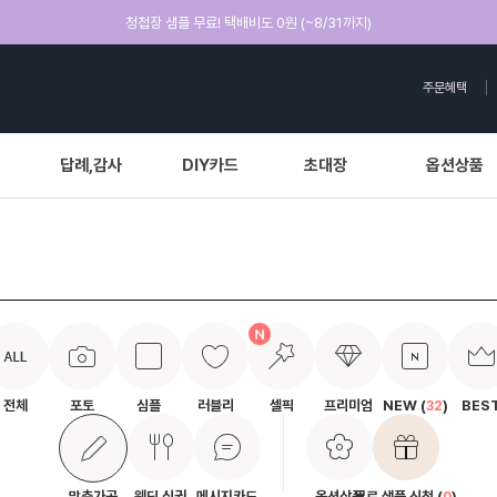
청첩장 샘플 무료! 택배비도 0원 (~8/31까지)
주문혜택
답례,감사
DIY카드
초대장
옵션상품
전체
포토
심플
러블리
셀픽
프리미엄
NEW (
)
BES
32
맞춤가공
웨딩 식권
메시지카드
옵션상품
무료 샘플 신청 (
)