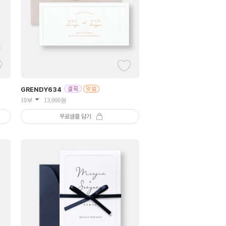
GRENDY
634
10부
13,000
원
무료샘플 담기