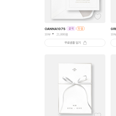
OANNA
1075
GR
10부
21,000
원
10
무료샘플 담기