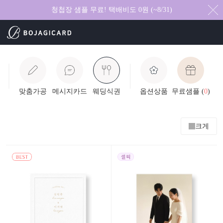
청첩장 샘플 무료! 택배비도 0원 (~8/31)
맞춤가공
메시지카드
웨딩식권
옵션상품
무료샘플 (
0
)
크게