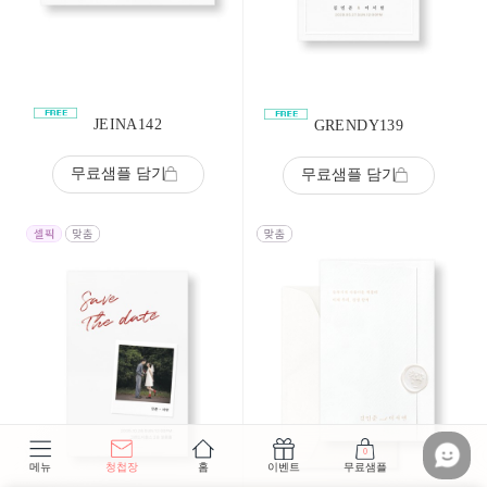
JEINA142
GRENDY139
무료샘플 담기
무료샘플 담기
0
메뉴
청첩장
홈
이벤트
무료샘플