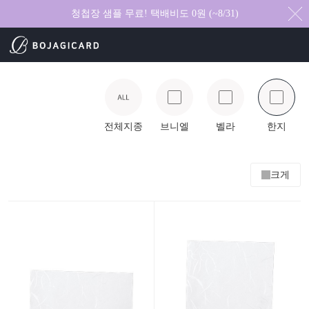
청첩장 샘플 무료! 택배비도 0원 (~8/31)
전체지종
브니엘
벨라
한지
크게