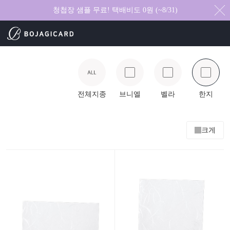
청첩장 샘플 무료! 택배비도 0원 (~8/31)
전체지종
브니엘
벨라
한지
크게