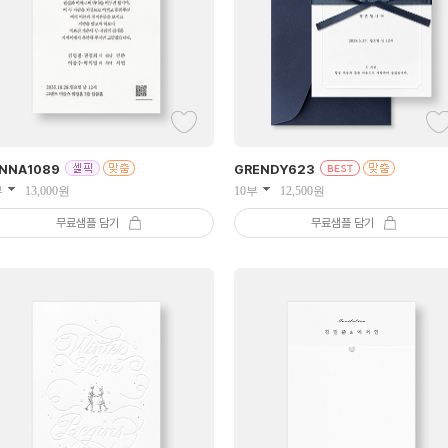
NNA
1089
GRENDY
623
부
13,000
원
10부
12,500
원
무료샘플 담기
무료샘플 담기