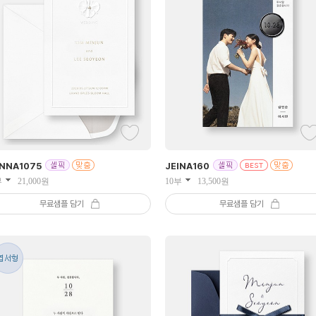
NNA
1075
JEINA
160
부
21,000
원
10부
13,500
원
무료샘플 담기
무료샘플 담기