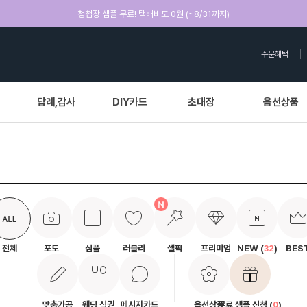
청첩장 샘플 무료! 택배비도 0원 (~8/31까지)
주문혜택
답례,감사
DIY카드
초대장
옵션상품
전체
포토
심플
러블리
셀픽
프리미엄
NEW (
)
BES
32
맞춤가공
웨딩 식권
메시지카드
옵션상품
무료 샘플 신청 (
)
0