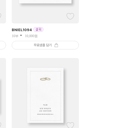
BNIEL
1094
10부
10,000
원
무료샘플 담기