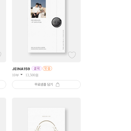
JEINA
159
10부
13,500
원
무료샘플 담기