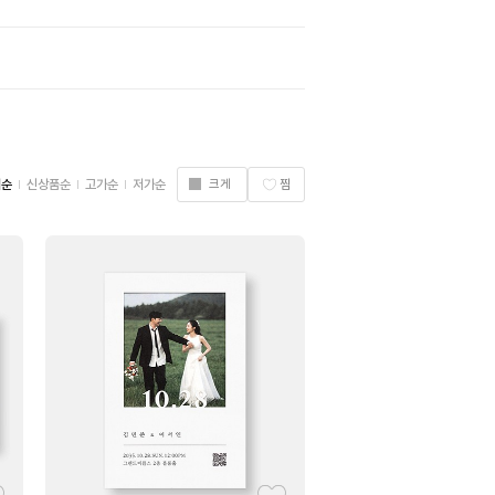
기순
신상품순
고가순
저가순
크게
찜