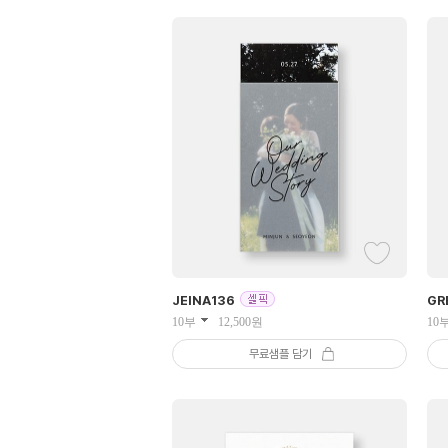
JEINA
136
GR
10부
12,500
원
10
무료샘플 담기