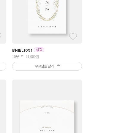
BNIEL
1091
10부
11,000
원
무료샘플 담기