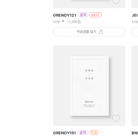
GRENDY
121
JE
10부
11,000
원
10
무료샘플 담기
GRENDY
151
BN