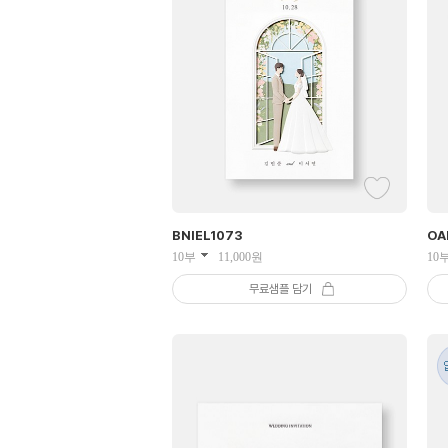
BNIEL
1073
OA
10부
11,000
원
10
무료샘플 담기