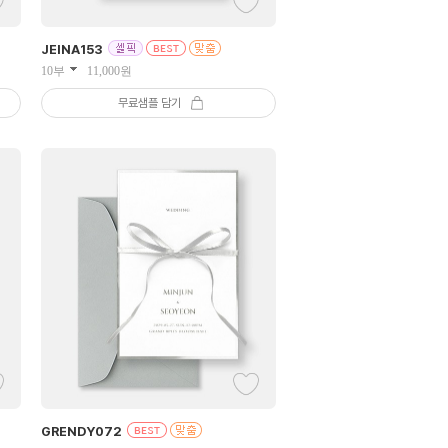
JEINA
153
10부
11,000
원
무료샘플 담기
GRENDY
072