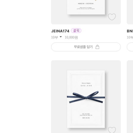
JEINA
174
BN
10부
10,000
원
10
무료샘플 담기