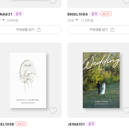
INA
831
BNIEL
1084
부
8,000
원
10부
11,000
원
무료샘플 담기
무료샘플 담기
IEL
1058
JEINA
101