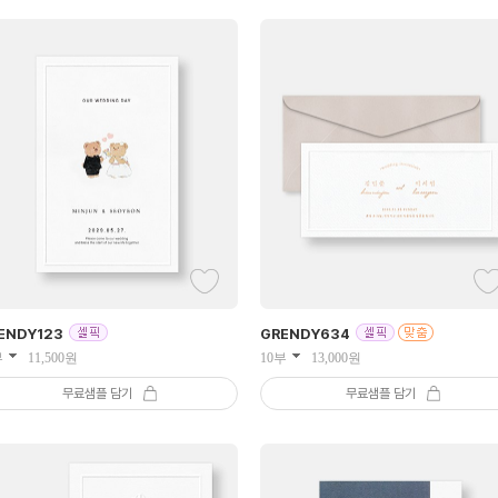
ENDY
123
GRENDY
634
부
11,500
원
10부
13,000
원
무료샘플 담기
무료샘플 담기