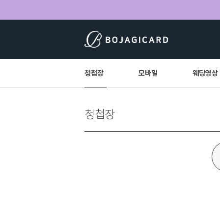
청첩장
모바일
웨딩영상
청첩장