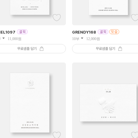
IEL
1097
GRENDY
168
부
11,000
원
10부
12,000
원
무료샘플 담기
무료샘플 담기