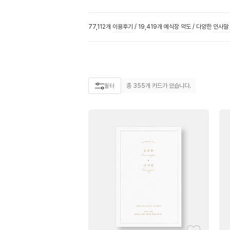
77,112개
이용후기
/
19,419개
예식장 약도
/
다양한
인사말
총
355
개 카드가 있습니다.
필터