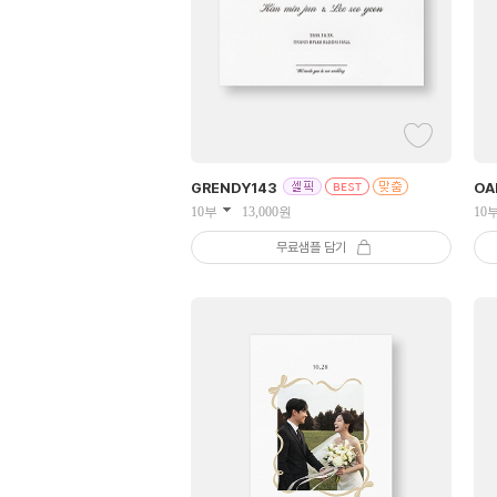
GRENDY
143
OA
10부
13,000
원
10
무료샘플 담기