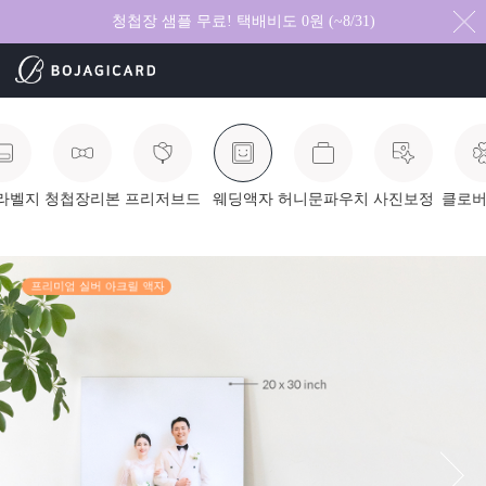
청첩장 샘플 무료! 택배비도 0원 (~8/31)
라벨지
청첩장리본
프리저브드
웨딩액자
허니문파우치
사진보정
클로버