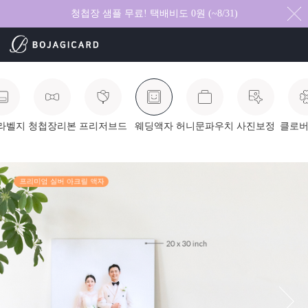
청첩장 샘플 무료! 택배비도 0원 (~8/31)
라벨지
청첩장리본
프리저브드
웨딩액자
허니문파우치
사진보정
클로버