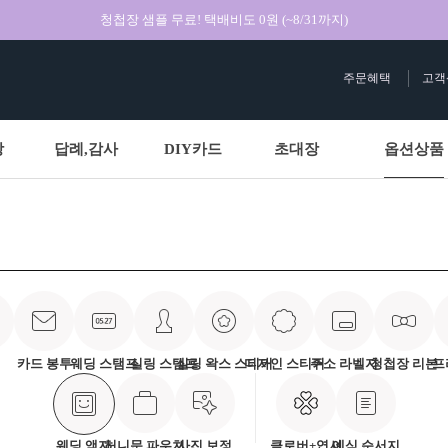
청첩장 샘플 무료! 택배비도 0원 (~8/31까지)
주문혜택
고객
상
답례,감사
DIY카드
초대장
옵션상품
카드 봉투
웨딩 스탬프
실링 스탬프
실링 왁스 스티커
디자인 스티커
주소 라벨지
청첩장 리본
프
웨딩 액자
허니문 파우치
사진 보정
클로버+엽서
예식 순서지