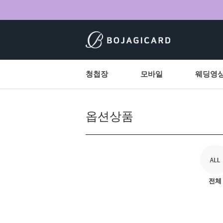
청첩장
모바일
웨딩영
옵션상품
전체