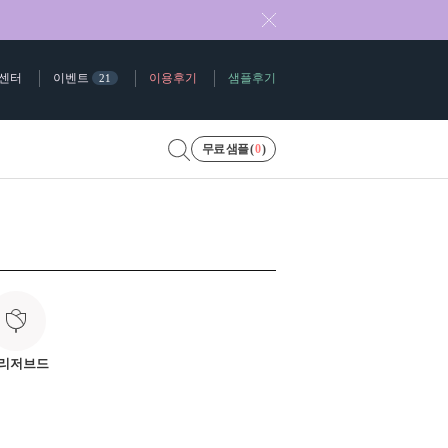
센터
이벤트
이용후기
샘플후기
21
무료 샘플 (
0
)
리저브드