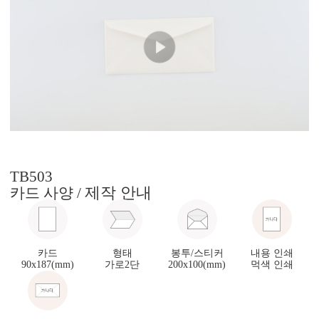
TB503
제작 안내
카드 사양 /
카드
형태
봉투/스티커
내용 인쇄
90x187(mm)
가로2단
200x100(mm)
먹색 인쇄