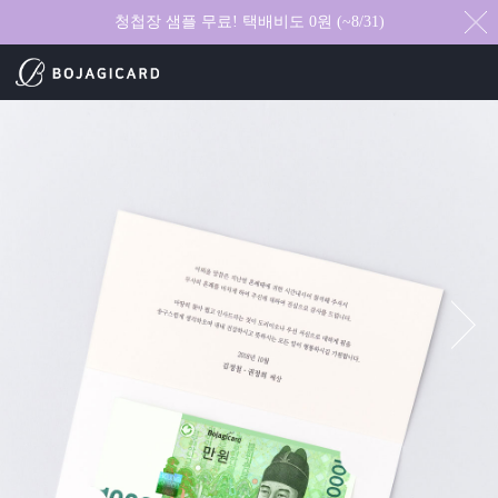
청첩장 샘플 무료! 택배비도 0원 (~8/31)