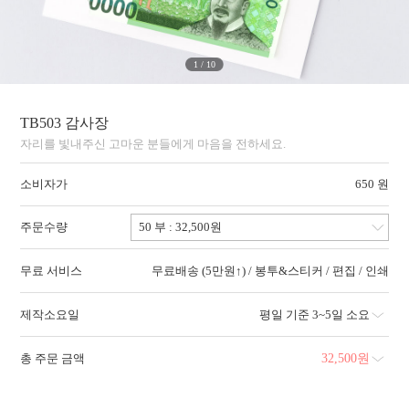
1
/
10
TB503 감사장
자리를 빛내주신 고마운 분들에게 마음을 전하세요.
소비자가
650 원
주문수량
무료 서비스
무료배송 (5만원↑) / 봉투&스티커 / 편집 / 인쇄
제작소요일
평일 기준 3~5일 소요
총 주문 금액
32,500
원