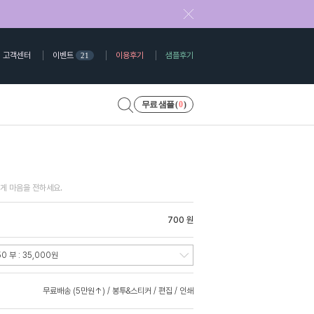
고객센터
이벤트
이용후기
샘플후기
21
무료 샘플 (
0
)
게 마음을 전하세요.
700 원
무료배송 (5만원↑) / 봉투&스티커 / 편집 / 인쇄