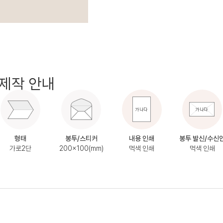
제작 안내
형태
봉투/스티커
내용 인쇄
봉투 발신/수신
가로2단
200x100(mm)
먹색 인쇄
먹색 인쇄