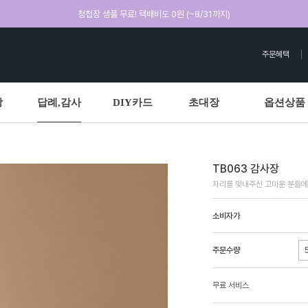
청첩장 샘플 무료! 택배비도 0원 (~8/31까지)
주문혜택
상
답례,감사
DIY카드
초대장
옵션상품
TB063 감사장
자리를 빛내주신 고마운 분들에
소비자가
주문수량
무료 서비스