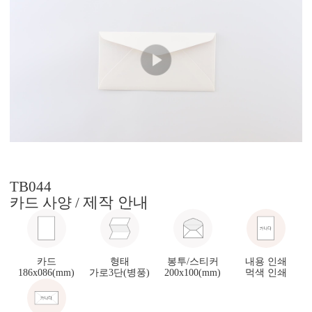
TB044
제작 안내
카드 사양 /
카드
형태
봉투/스티커
내용 인쇄
186x086(mm)
가로3단(병풍)
200x100(mm)
먹색 인쇄