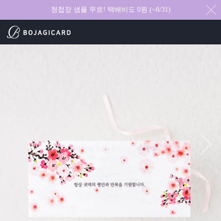
청첩장 샘플 무료! 택배비도 0원 (~8/31)