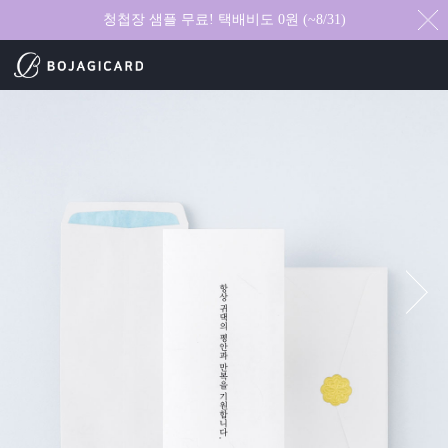
청첩장 샘플 무료! 택배비도 0원 (~8/31)