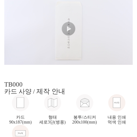
TB000
제작 안내
카드 사양 /
카드
형태
봉투/스티커
내용 인쇄
90x187(mm)
세로3단(병풍)
200x100(mm)
먹색 인쇄