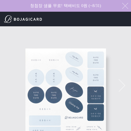
청첩장 샘플 무료! 택배비도 0원 (~8/31)