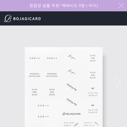
청첩장 샘플 무료! 택배비도 0원 (~8/31)