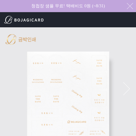
청첩장 샘플 무료! 택배비도 0원 (~8/31)