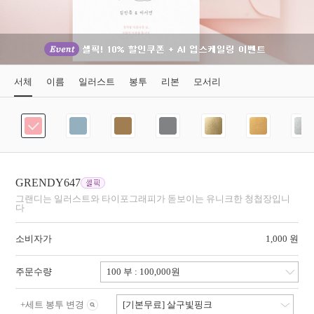
서체
이름
일러스트
봉투
리본
모서리
GRENDY647
그랜디는 일러스트와 타이포그래피가 돋보이는 유니크한 청첩장입니
다
소비자가
1,000 원
주문수량
+
세트 봉투 변경
[기본무료] 살구빛핑크