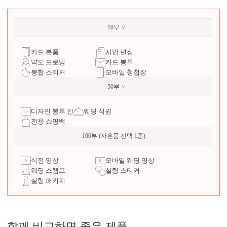
10부
카드 본품
시안 편집
약도 드로잉
카드 봉투
봉합 스티커
모바일 청첩장
50부
디자인 봉투 인쇄
웨딩 식권
전용 쇼핑백
100부 (사은품 선택 1종)
식전 영상
모바일 웨딩 영상
웨딩 스탬프
실링 스티커
실링 패키지
함께 비교하면 좋은 제품