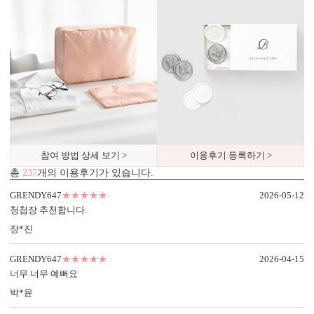
디자인형
기본 주소형
신랑신부 이름, 예식일을 인쇄할
수신인 주소, 연락처 등을 기재할
수 있습니다.
수 있습니다.
참여 방법 상세 보기 >
이용후기 등록하기 >
총
237
개의 이용후기가 있습니다.
GRENDY647
★★★★★
2026-05-12
컬러 봉투
청첩장 추천합니다.
다양한 컬러 봉투가 준비되어 있습니다.
장*진
GRENDY647
★★★★★
2026-04-15
너무 너무 예뻐요
박*윤
7가지, 퀄리티의 차이