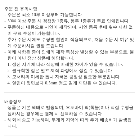
주문 전 유의사항
주문은 최소 10부 이상부터 가능합니다.
50부 이상 주문 시 청첩장 1종류, 봉투 1종류가 무료 인쇄됩니다.
감성 더하기
주문하신 내용으로 시안이 제작되며, 시안 등록 후에 횟수 제한 없
당신만의 특별한 청첩장을 위한
이 무료 수정이 가능합니다.
다양한 옵션 상품이 준비되어 있습니다.
추가 주문 시에도 수량별 할인이 적용되므로, 처음 주문 시 여유 있
게 주문하시길 권장 드립니다.
실링 스탬프
실링 스티커
디자인 스티커
프리저브드
아래 사항은 종이 인쇄의 제작 특성상 발생할 수 있는 부분으로, 불
카드 봉투
청첩장 리본
클로버+엽서
량이 아닌 정상 상품에 해당합니다.
1. 생산 시기에 따라 색상에 미세한 차이가 있을 수 있습니다.
2. 불규칙한 점은 펄프 제작 과정에서 생길 수 있습니다.
3. 모서리의 미세한 톱니 자국은 공정상 필요한 부분입니다.
4. 앞면이 뒷면보다 0.5mm 정도 길게 재단될 수 있습니다.
배송정보
상품은 기본 택배로 발송되며, 오토바이 퀵(착불)이나 직접 수령을
원하시는 경우에는 결제 시 선택하실 수 있습니다.
해외 배송도 가능하며, 무게와 지역에 따라 추가 배송비가 발생됩
자세히 보기
니다.
<
1
/
7
>