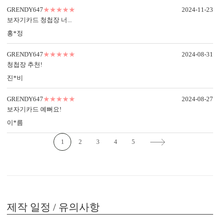
GRENDY647
★★★★★
2024-11-23
5. 예식장 약도 드로잉 무료 지원
보자기카드 청첩장 너...
주차 안내, 입구 위치까지 안내하세요.
홍*정
인쇄 품질도 지켜드립니다.
GRENDY647
★★★★★
2024-08-31
청첩장 추천!
6. 봉투 무료, 봉투 인쇄 무료
진*비
봉투 컬러를 선택 여부와 봉투 인쇄 지원 여부까지
꼭 확인해 보세요.
GRENDY647
★★★★★
2024-08-27
보자기카드 예뻐요!
7. 모바일 청첩장, 스티커, 식권, 식전 영상 무료
이*름
단품 가격만 보지 말고, 필수 추가 옵션까지 포함한
최종 가격으로 비교해 보세요.
1
2
3
4
5
제작 일정 / 유의사항
GRENDY647의 제작 공정