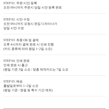
특별한 당신과의 만남을 준비하는
STEP 01. 주문/시안 등록
GRENDY647의 제작 공법을 확인하세요.
오전 09시까지 주문시 당일 시안 등록 완료
STEP 02. 시안 수정
오전 09시까지 요청시 편집 디자이너가
당일 시안 수정
STEP 03. 최종 OK 및 결제
오후 4시까지 결제 완료 시 인쇄 진행
(카드 종류에 따라 평일 1~2일 소요)
STEP 04. 인쇄 완료
인쇄 완료 시 출고
(평일 기준 3일 소요 / 맞춤 제작카드는 7일 소요
STEP 05. 배송
출발일로부터 1~2일 소요
DIGITAL PRINTING
TOMPSON PRESS
PACK
(평일 기준 / 명절 등 특수 기간 제외)
<
1
/
2
>