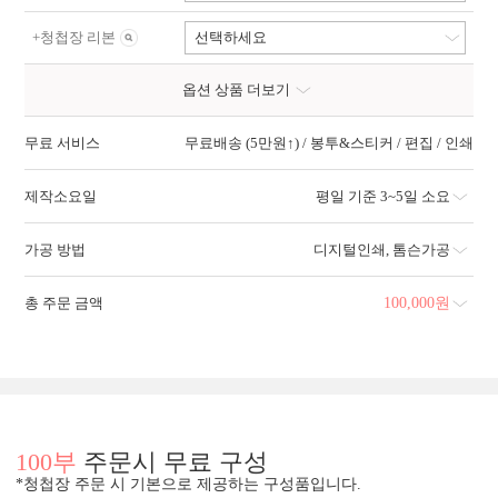
+
청첩장 리본
선택하세요
옵션 상품 더보기
무료 서비스
무료배송 (5만원↑) / 봉투&스티커 / 편집 / 인쇄
제작소요일
평일 기준 3~5일 소요
가공 방법
디지털인쇄
,
톰슨가공
총 주문 금액
100,000
원
100부
주문시 무료 구성
*청첩장 주문 시 기본으로 제공하는 구성품입니다.