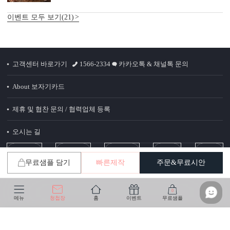
이벤트 모두 보기(21)
고객센터 바로가기
1566-2334
카카오톡 & 채널톡 문의
About 보자기카드
제휴 및 협찬 문의 / 협력업체 등록
오시는 길
청첩장 ‘더’ 할인받는 법
무료샘플 담기
빠른제작
주문&무료시안
(주)비플스 사업자 정보
0
메뉴
청첩장
홈
이벤트
무료샘플