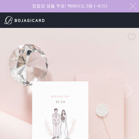
청첩장 샘플 무료! 택배비도 0원 (~8/31)