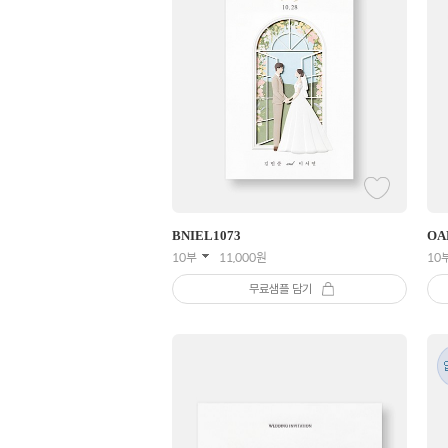
BNIEL
1073
OA
10부
11,000
원
10
무료샘플 담기