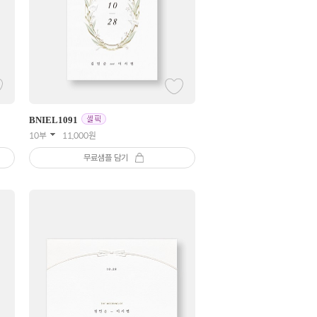
BNIEL
1091
10부
11,000
원
무료샘플 담기