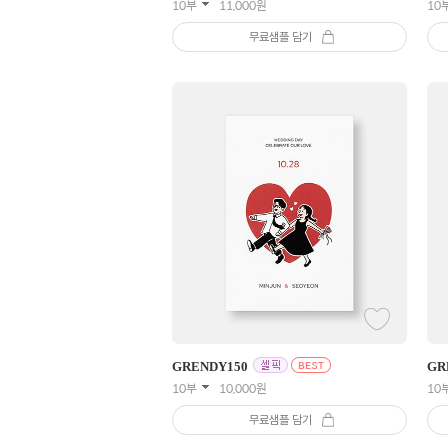
10부
11,000
원
10
무료샘플 담기
GRENDY
150
GR
10부
10,000
원
10
무료샘플 담기