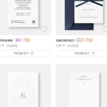
NNA
1089
GRENDY
623
부
13,000
원
10부
12,500
원
무료샘플 담기
무료샘플 담기