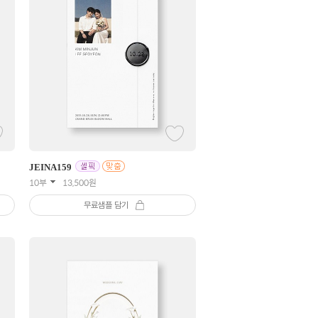
JEINA
159
10부
13,500
원
무료샘플 담기