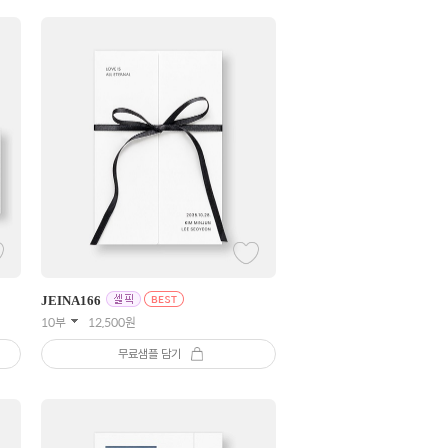
JEINA
166
10부
12,500
원
무료샘플 담기