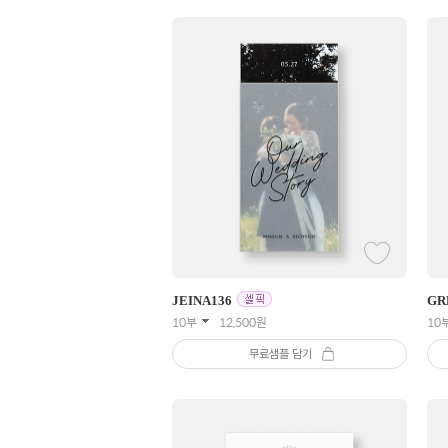
JEINA
136
GR
10부
12,500
원
10
무료샘플 담기