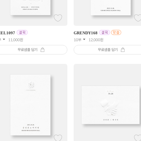
IEL
1097
GRENDY
168
부
11,000
원
10부
12,000
원
무료샘플 담기
무료샘플 담기