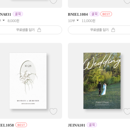
INA
831
BNIEL
1084
부
8,000
원
10부
11,000
원
무료샘플 담기
무료샘플 담기
IEL
1058
JEINA
101