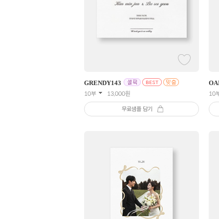
GRENDY
143
OA
10부
13,000
원
10
무료샘플 담기