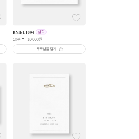
BNIEL
1094
10부
10,000
원
무료샘플 담기