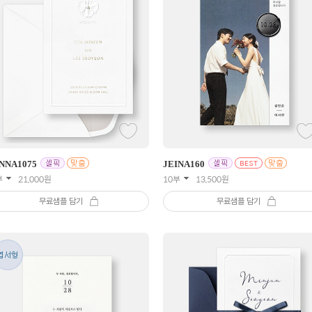
NNA
1075
JEINA
160
부
21,000
원
10부
13,500
원
무료샘플 담기
무료샘플 담기