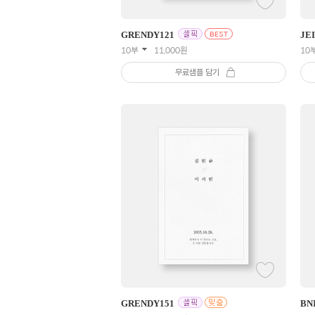
GRENDY
121
JE
10부
11,000
원
10
무료샘플 담기
GRENDY
151
BN