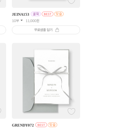
JEINA
153
10부
11,000
원
무료샘플 담기
GRENDY
072