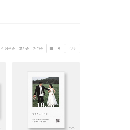
신상품순
고가순
저가순
크게
찜