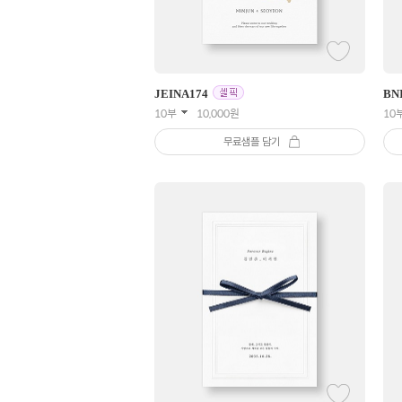
JEINA
174
BN
10부
10,000
원
10
무료샘플 담기