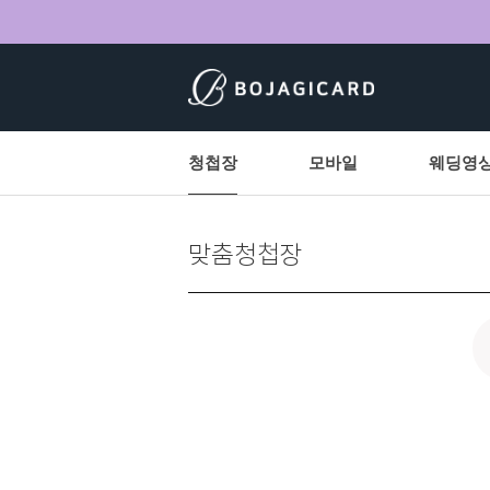
청첩장
모바일
웨딩영
맞춤청첩장