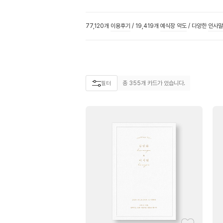
77,120개
이용후기
/
19,419개
예식장 약도
/
다양한
인사말
총
355
개 카드가 있습니다.
필터