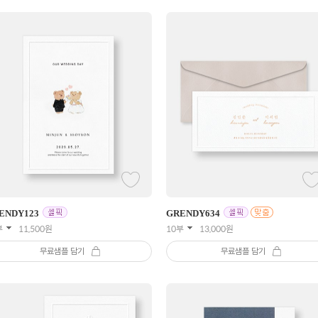
ENDY
123
GRENDY
634
부
11,500
원
10부
13,000
원
무료샘플 담기
무료샘플 담기