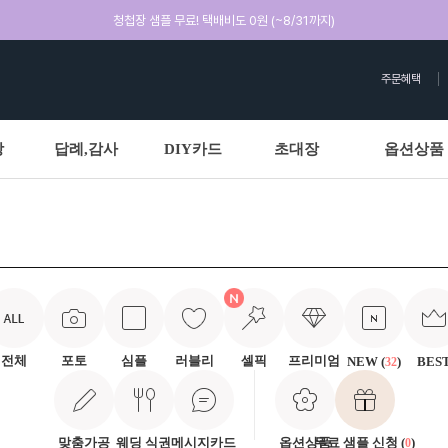
청첩장 샘플 무료! 택배비도 0원 (~8/31까지)
주문혜택
상
답례,감사
DIY카드
초대장
옵션상품
전체
포토
심플
러블리
셀픽
프리미엄
NEW (
)
BES
32
맞춤가공
웨딩 식권
메시지카드
옵션상품
무료 샘플 신청 (
)
0