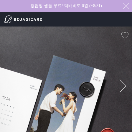
청첩장 샘플 무료! 택배비도 0원 (~8/31)