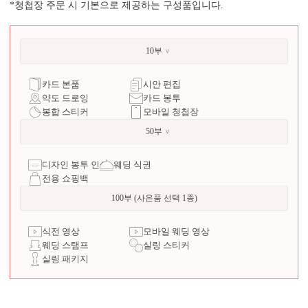
*청첩장 주문 시 기본으로 제공하는 구성품입니다.
10부
카드 본품
시안 편집
약도 드로잉
카드 봉투
봉합 스티커
모바일 청첩장
50부
디자인 봉투 인쇄
웨딩 식권
전용 쇼핑백
100부 (사은품 선택 1종)
식전 영상
모바일 웨딩 영상
웨딩 스탬프
실링 스티커
실링 패키지