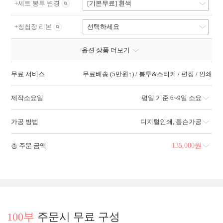
+
세트 봉투 변경
[기본무료] 흰색
+
청첩장 리본
선택하세요
옵션 상품 더보기
무료 서비스
무료배송 (5만원↑) / 봉투&스티커 / 편집 / 인쇄
제작소요일
평일 기준 6~9일 소요
가공 방법
디지털인쇄
,
톰슨가공
총 주문 금액
135,000
원
100부
주문시 무료 구성