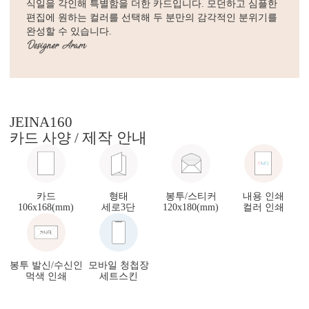
식일을 각인해 특별함을 더한 카드입니다. 모던하고 심플한
편집에 원하는 컬러를 선택해 두 분만의 감각적인 분위기를
완성할 수 있습니다.
JEINA160
제작 안내
카드 사양 /
카드
형태
봉투/스티커
내용 인쇄
106x168(mm)
세로3단
120x180(mm)
컬러 인쇄
봉투 발신/수신인
모바일 청첩장
먹색 인쇄
세트스킨