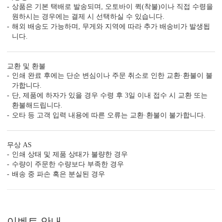
상품은 기본 택배로 발송되며, 오토바이 퀵(착불)이나 직접 수령을
원하시는 경우에는 결제 시 선택하실 수 있습니다.
해외 배송도 가능하며, 무게와 지역에 따라 추가 배송비가 발생됩
니다.
교환 및 환불
DIGITAL PRINTING
TOMPSON PRESS
PACK
인쇄 완료 후에는 단순 변심이나 주문 취소로 인한 교환·환불이 불
가합니다.
<
1
/
2
>
단, 제품에 하자가 있을 경우 수령 후 3일 이내 접수 시 교환 또는
환불해드립니다.
오타 등 고객 입력 내용에 따른 오류는 교환·환불이 불가합니다.
무상 AS
전문 사진 보정
인쇄 상태 및 제품 상태가 불량한 경우
수량이 주문한 수량보다 부족한 경우
보정 전문가가 잡티, 얼굴라인, 바디라인, 색감, 피부 등을 요청에 따
라 정밀 보정해 드리는 서비스입니다.
[자세히 보기]
배송 중 파손 혹은 분실된 경우
이벤트 안내