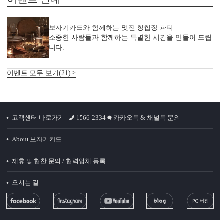
보자기카드와 함께하는 멋진 청첩장 파티
소중한 사람들과 함께하는 특별한 시간을 만들어 드립
니다.
이벤트 모두 보기(21)
고객센터 바로가기
1566-2334
카카오톡 & 채널톡 문의
감성 더하기
About 보자기카드
당신만의 특별한 청첩장을 위한
다양한 옵션 상품이 준비되어 있습니다.
제휴 및 협찬 문의 / 협력업체 등록
실링 스탬프
실링 스티커
디자인 스티커
프리저브드
오시는 길
카드 봉투
청첩장 리본
클로버+엽서