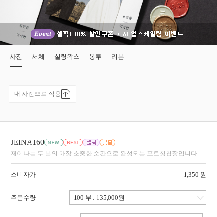
사진
서체
실링왁스
봉투
리본
내 사진으로 적용
JEINA160
제이나는 두 분의 가장 소중한 순간으로 완성되는 포토청첩장입니다
소비자가
1,350 원
주문수량