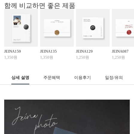
함께 비교하면 좋은 제품
JEINA159
JEINA135
JEINA129
JEINA087
1,350원
1,350원
1,250원
1,250원
상세 설명
주문혜택
이용후기
일정/유의