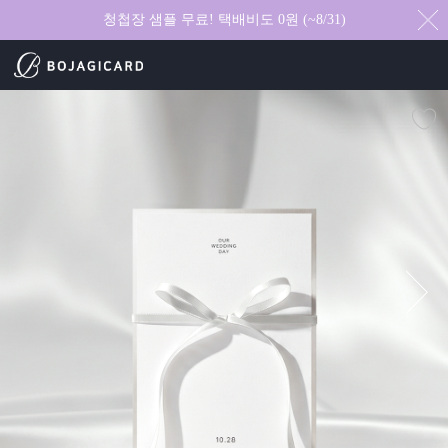
청첩장 샘플 무료! 택배비도 0원 (~8/31)