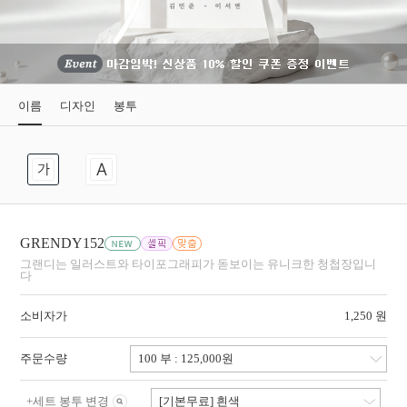
이름
디자인
봉투
GRENDY152
그랜디는 일러스트와 타이포그래피가 돋보이는 유니크한 청첩장입니
다
소비자가
1,250 원
주문수량
+
세트 봉투 변경
[기본무료] 흰색