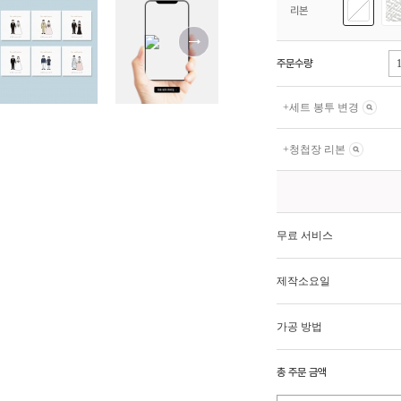
리본
주문수량
+
세트 봉투 변경
+
청첩장 리본
무료 서비스
제작소요일
가공 방법
총 주문 금액