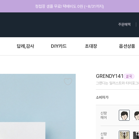
청첩장 샘플 무료! 택배비도 0원 (~8/31까지)
주문혜택
답례,감사
DIY카드
초대장
옵션상품
GRENDY141
그랜디는 일러스트와 타이포그
소비자가
신랑
헤어
신랑
옷