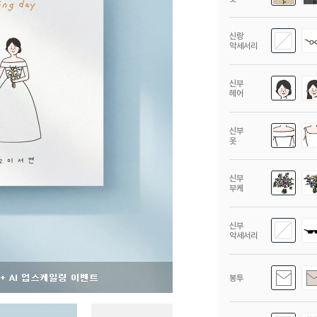
신랑
악세서리
신부
헤어
신부
옷
신부
부케
신부
악세서리
봉투