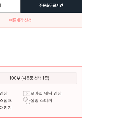
기
주문&무료시안
빠른제작 신청
100부 (사은품 선택 1종)
 영상
모바일 웨딩 영상
 스탬프
실링 스티커
 패키지