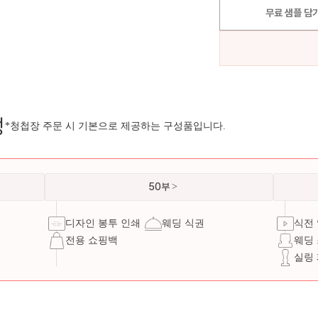
무료 샘플 담
성
*청첩장 주문 시 기본으로 제공하는 구성품입니다.
50부
디자인 봉투 인쇄
웨딩 식권
식전
전용 쇼핑백
웨딩
실링