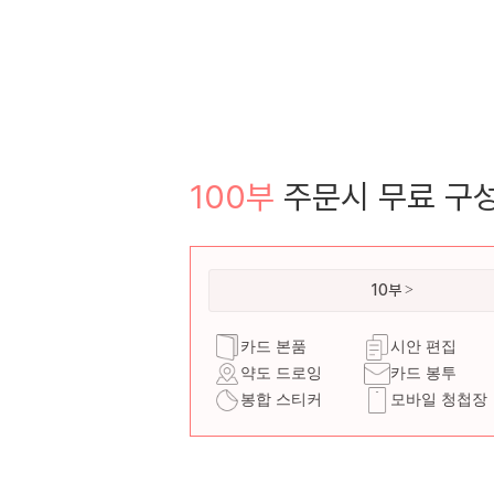
100부
주문시 무료 구
10부
카드 본품
시안 편집
약도 드로잉
카드 봉투
봉합 스티커
모바일 청첩장