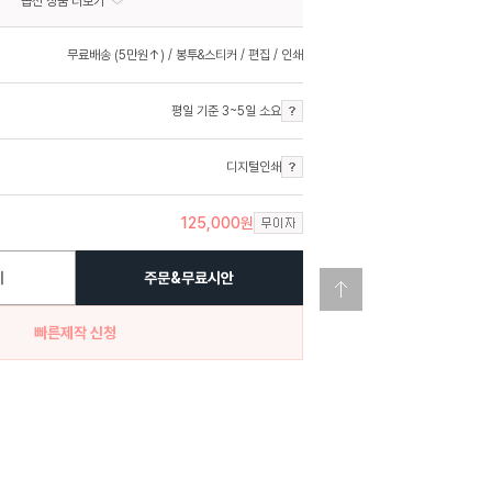
옵션 상품 더보기
무료배송 (5만원↑) / 봉투&스티커 / 편집 / 인쇄
평일 기준 3~5일 소요
디지털인쇄
125,000
원
기
주문&무료시안
빠른제작 신청