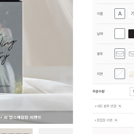
이름
날짜
봉투
리본
주문수량
+
세트 봉투 변경
+
청첩장 리본