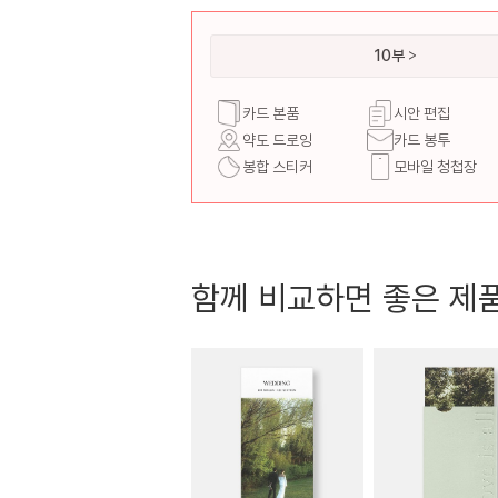
10부
카드 본품
시안 편집
약도 드로잉
카드 봉투
봉합 스티커
모바일 청첩장
함께 비교하면 좋은 제