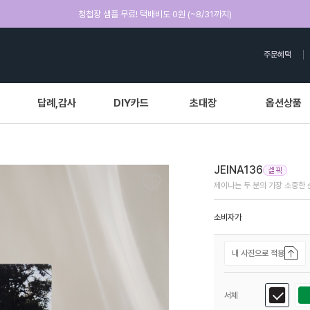
청첩장 샘플 무료! 택배비도 0원 (~8/31까지)
주문혜택
답례,감사
DIY카드
초대장
옵션상품
JEINA136
제이나는 두 분의 가장 소중한
소비자가
내 사진으로 적용
서체