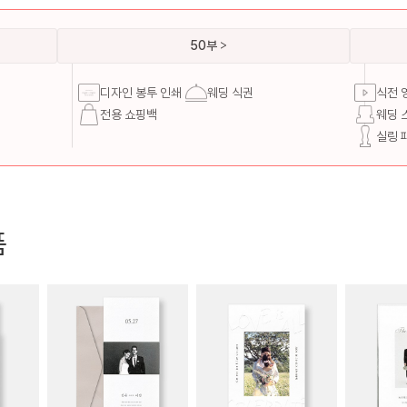
50부
디자인 봉투 인쇄
웨딩 식권
식전 
전용 쇼핑백
웨딩 
실링 
품