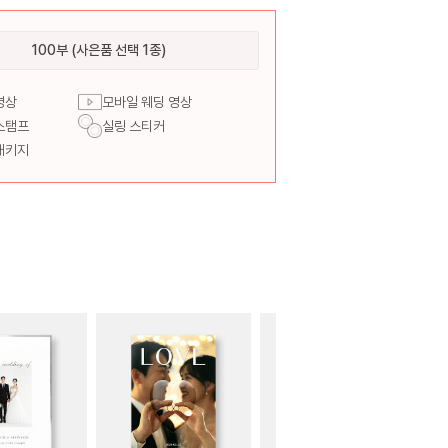
100부 (사은품 선택 1종)
영상
모바일 웨딩 영상
스탬프
실링 스티커
패키지