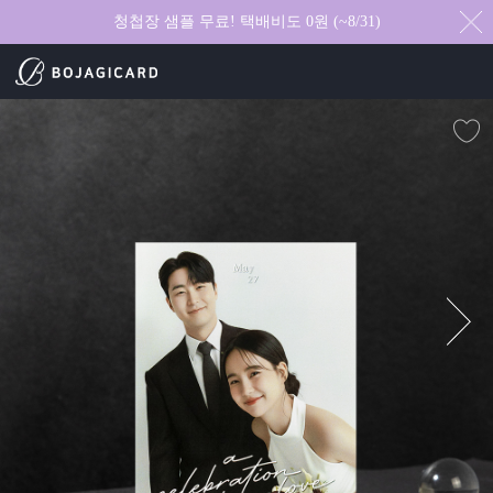
청첩장 샘플 무료! 택배비도 0원 (~8/31)