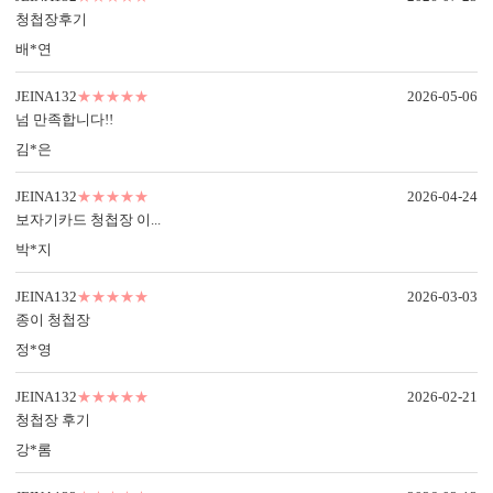
수입지를 사용해 제작됩니다.
료 선택할 수 있습니다.
청첩장후기
선명한 색감과 뛰어난 질감을 제
엽서형과 2단형 모두 적용되며, 정
배*연
공하며,
밀한 라운드컷 가공으로 더욱 부
무료 샘플로 종이의 두께·탄성·인
드럽고 미려한 마감을 만나보세
JEINA132
★★★★★
2026-05-06
쇄 품질을 직접 확인해보세요.
요.
넘 만족합니다!!
김*은
JEINA132
★★★★★
2026-04-24
보자기카드 청첩장 이...
내용 인쇄
박*지
기본 인쇄 내용(인사말, 약도 등)이 컬러 인쇄됩니다.
달력이 함께 구성되어 있어 예식일을 기억하기 쉽습니다.
JEINA132
★★★★★
2026-03-03
종이 청첩장
정*영
JEINA132
★★★★★
2026-02-21
청첩장 후기
강*롬