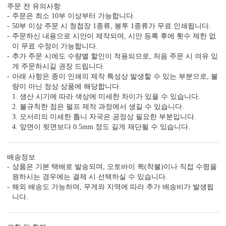
7가지, 퀄리티의 차이
주문 전 유의사항
가공 없는 엽서형, 2단 청첩장도 다 같은 퀄리티가 아닙니다.
주문은 최소 10부 이상부터 가능합니다.
청첩장은 화면만 보고 고르면 놓치는 부분이 많습니다.
50부 이상 주문 시 청첩장 1종류, 봉투 1종류가 무료 인쇄됩니다.
주문 전에 아래 7가지는 꼭 확인해 보세요.
주문하신 내용으로 시안이 제작되며, 시안 등록 후에 횟수 제한 없
이 무료 수정이 가능합니다.
1. 무료 샘플, 택배비 0원 배송
추가 주문 시에도 수량별 할인이 적용되므로, 처음 주문 시 여유 있
청첩장은 화면보다 실물이 중요합니다.
게 주문하시길 권장 드립니다.
직접 종이와 인쇄 퀄리티를 확인해 보세요.
아래 사항은 종이 인쇄의 제작 특성상 발생할 수 있는 부분으로, 불
량이 아닌 정상 상품에 해당합니다.
1. 생산 시기에 따라 색상에 미세한 차이가 있을 수 있습니다.
2. 불규칙한 점은 펄프 제작 과정에서 생길 수 있습니다.
2. 400g과 350g의 고평량 용지
3. 모서리의 미세한 톱니 자국은 공정상 필요한 부분입니다.
용지 두께는 청첩장의 첫인상과 품격을 결정합니다.
4. 앞면이 뒷면보다 0.5mm 정도 길게 재단될 수 있습니다.
3. 1장씩 정밀 톰슨 재단
배송정보
톰슨 재단이 한 장씩 이루어져야 상하좌우 여백이
상품은 기본 택배로 발송되며, 오토바이 퀵(착불)이나 직접 수령을
고르게 맞습니다.
원하시는 경우에는 결제 시 선택하실 수 있습니다.
해외 배송도 가능하며, 무게와 지역에 따라 추가 배송비가 발생됩
니다.
4. 무제한 전문가 수정 지원
청첩장은 처음이죠. 전문가의 도움을 받아 실수를