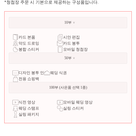
*청첩장 주문 시 기본으로 제공하는 구성품입니다.
10부
카드 본품
시안 편집
약도 드로잉
카드 봉투
봉합 스티커
모바일 청첩장
50부
디자인 봉투 인쇄
웨딩 식권
전용 쇼핑백
100부 (사은품 선택 1종)
식전 영상
모바일 웨딩 영상
웨딩 스탬프
실링 스티커
실링 패키지