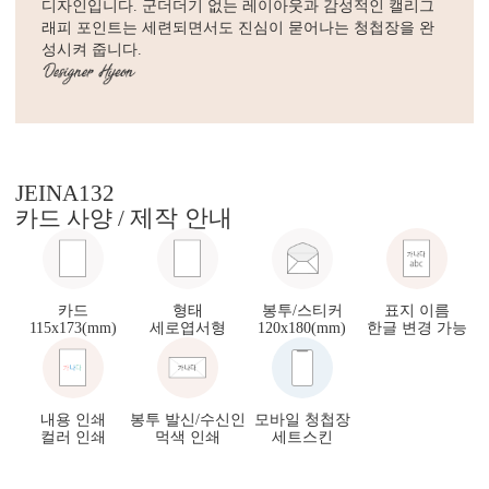
디자인입니다. 군더더기 없는 레이아웃과 감성적인 캘리그
래피 포인트는 세련되면서도 진심이 묻어나는 청첩장을 완
성시켜 줍니다.
JEINA132
제작 안내
카드 사양 /
카드
형태
봉투/스티커
표지 이름
115x173(mm)
세로엽서형
120x180(mm)
한글 변경 가능
내용 인쇄
봉투 발신/수신인
모바일 청첩장
컬러 인쇄
먹색 인쇄
세트스킨