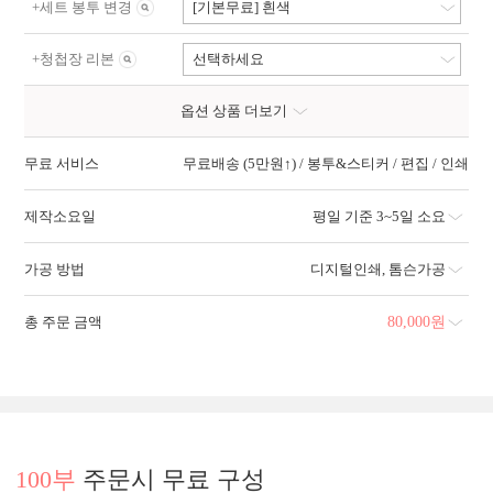
+
세트 봉투 변경
[기본무료] 흰색
+
청첩장 리본
선택하세요
옵션 상품 더보기
무료 서비스
무료배송 (5만원↑) / 봉투&스티커 / 편집 / 인쇄
제작소요일
평일 기준 3~5일 소요
가공 방법
디지털인쇄
,
톰슨가공
총 주문 금액
80,000
원
100부
주문시 무료 구성