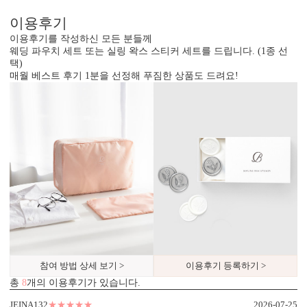
이용후기
이용후기를 작성하신 모든 분들께
웨딩 파우치 세트 또는 실링 왁스 스티커 세트를 드립니다. (1종 선
택)
매월 베스트 후기 1분을 선정해 푸짐한 상품도 드려요!
참여 방법 상세 보기 >
이용후기 등록하기 >
총
8
개의 이용후기가 있습니다.
업계최고 고평량·고탄성 수입지
테두리 정밀 마감
엽서형은 400g, 2단형은 370g 고급
테두리를 직각 또는 라운드로 무
JEINA132
★★★★★
2026-07-25