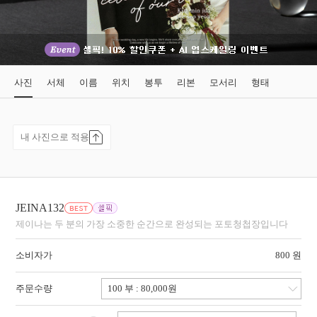
사진
서체
이름
위치
봉투
리본
모서리
형태
내 사진으로 적용
JEINA132
제이나는 두 분의 가장 소중한 순간으로 완성되는 포토청첩장입니다
소비자가
800 원
주문수량