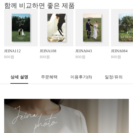
함께 비교하면 좋은 제품
JEINA112
JEINA108
JEINA043
JEINA084
800원
800원
800원
800원
상세 설명
주문혜택
이용후기
(8)
일정/유의