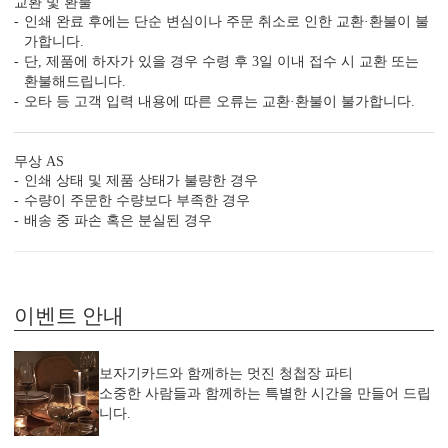
교환 및 환불
줄일 수 있습니다.
인쇄 완료 후에는 단순 변심이나 주문 취소로 인한 교환·환불이 불
가합니다.
단, 제품에 하자가 있을 경우 수령 후 3일 이내 접수 시 교환 또는
5. 예식장 약도 드로잉 무료 지원
환불해드립니다.
주차 안내, 입구 위치까지 안내하세요.
오타 등 고객 입력 내용에 따른 오류는 교환·환불이 불가합니다.
인쇄 품질도 지켜드립니다.
무상 AS
6. 봉투 무료, 봉투 인쇄 무료
인쇄 상태 및 제품 상태가 불량한 경우
봉투 컬러를 선택 여부와 봉투 인쇄 지원 여부까지
수량이 주문한 수량보다 부족한 경우
꼭 확인해 보세요.
배송 중 파손 혹은 분실된 경우
7. 모바일 청첩장, 스티커, 식권, 식전 영상 무료
단품 가격만 보지 말고, 필수 추가 옵션까지 포함한
이벤트 안내
최종 가격으로 비교해 보세요.
보자기카드와 함께하는 멋진 청첩장 파티
소중한 사람들과 함께하는 특별한 시간을 만들어 드립
니다.