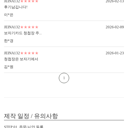
JEINA132
★★★★★
2026-02-13
후기남깁니다!
이*은
JEINA132
★★★★★
2026-02-09
보자기카드 청첩장 주...
한*경
JEINA132
★★★★★
2026-01-23
청첩장은 보자기에서
봉투 인쇄
김*원
기본 주소형, 디자인형, 문구 인쇄 등 다양한 편집을 제공합니다.
실용성과 감성을 모두 담으세요.
1
제작 일정 / 유의사항
STEP 01. 주문/시안 등록