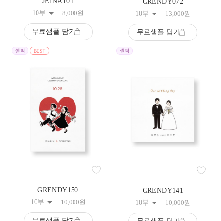
JEINA101
GRENDY072
84
10부
8,000
원
10부
13,000
원
85
86
무료샘플 담기
무료샘플 담기
87
88
89
90
91
92
93
94
95
96
97
98
99
100
101
102
103
104
GRENDY150
GRENDY141
105
10부
10,000
원
10부
10,000
원
106
107
무료샘플 담기
무료샘플 담기