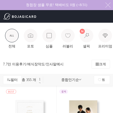
청첩장 샘플 무료! 택배비도 0원 (~8/31)
전체
포토
심플
러블리
셀픽
프리미엄
7.7만
이용후기
/
예식장약도
/
인사말예시
크게
1
필터
총 355 개
종합인기순
찜
2
3
4
5
6
7
8