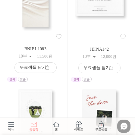
BNIEL1083
JEINA142
10부
11,500
원
10부
12,000
원
무료샘플 담기
무료샘플 담기
0
메뉴
청첩장
홈
이벤트
무료샘플