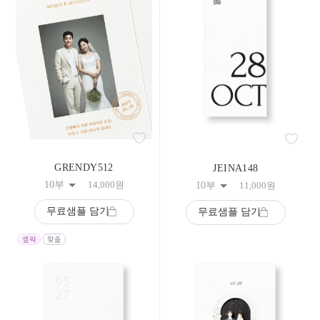
GRENDY512
JEINA148
10부
14,000
원
10부
11,000
원
무료샘플 담기
무료샘플 담기