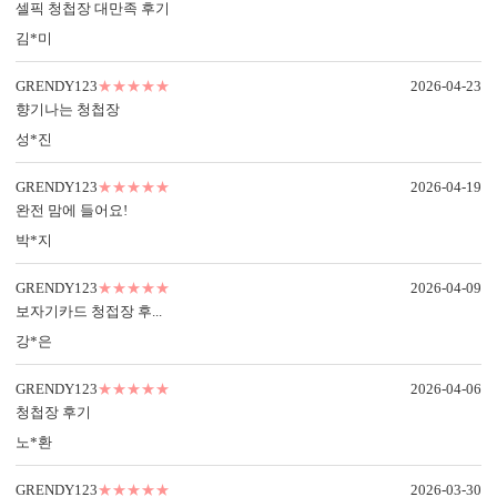
셀픽 청첩장 대만족 후기
김*미
GRENDY123
★★★★★
2026-04-23
향기나는 청첩장
성*진
컬러 봉투
GRENDY123
★★★★★
2026-04-19
다양한 컬러 봉투가 준비되어 있습니다.
완전 맘에 들어요!
박*지
GRENDY123
★★★★★
2026-04-09
보자기카드 청접장 후...
7가지, 퀄리티의 차이
강*은
가공 없는 엽서형, 2단 청첩장도 다 같은 퀄리티가 아닙니다.
청첩장은 화면만 보고 고르면 놓치는 부분이 많습니다.
GRENDY123
★★★★★
2026-04-06
주문 전에 아래 7가지는 꼭 확인해 보세요.
청첩장 후기
노*환
1. 무료 샘플, 택배비 0원 배송
청첩장은 화면보다 실물이 중요합니다.
GRENDY123
★★★★★
2026-03-30
직접 종이와 인쇄 퀄리티를 확인해 보세요.