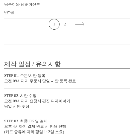
당순이와 당순이신부
반*림
2. 400g과 350g의 고평량 용지
1
2
용지 두께는 청첩장의 첫인상과 품격을 결정합니다.
3. 1장씩 정밀 톰슨 재단
톰슨 재단이 한 장씩 이루어져야 상하좌우 여백이
고르게 맞습니다.
제작 일정 / 유의사항
STEP 01. 주문/시안 등록
4. 무제한 전문가 수정 지원
오전 09시까지 주문시 당일 시안 등록 완료
청첩장은 처음이죠. 전문가의 도움을 받아 실수를
줄일 수 있습니다.
STEP 02. 시안 수정
오전 09시까지 요청시 편집 디자이너가
당일 시안 수정
5. 예식장 약도 드로잉 무료 지원
주차 안내, 입구 위치까지 안내하세요.
인쇄 품질도 지켜드립니다.
STEP 03. 최종 OK 및 결제
오후 4시까지 결제 완료 시 인쇄 진행
(카드 종류에 따라 평일 1~2일 소요)