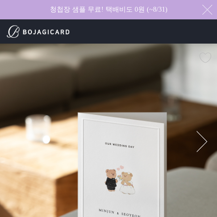
청첩장 샘플 무료! 택배비도 0원 (~8/31)