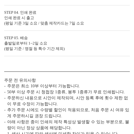
6. 봉투 무료, 봉투 인쇄 무료
봉투 컬러를 선택 여부와 봉투 인쇄 지원 여부까지
STEP 04. 인쇄 완료
꼭 확인해 보세요.
인쇄 완료 시 출고
(평일 기준 3일 소요 / 맞춤 제작카드는 7일 소요
7. 모바일 청첩장, 스티커, 식권, 식전 영상 무료
STEP 05. 배송
단품 가격만 보지 말고, 필수 추가 옵션까지 포함한
출발일로부터 1~2일 소요
최종 가격으로 비교해 보세요.
(평일 기준 / 명절 등 특수 기간 제외)
주문 전 유의사항
주문은 최소 10부 이상부터 가능합니다.
GRENDY123의 제작 공정
50부 이상 주문 시 청첩장 1종류, 봉투 1종류가 무료 인쇄됩니다.
주문하신 내용으로 시안이 제작되며, 시안 등록 후에 횟수 제한 없
특별한 당신과의 만남을 준비하는
GRENDY123의 제작 공법을 확인하세요.
이 무료 수정이 가능합니다.
추가 주문 시에도 수량별 할인이 적용되므로, 처음 주문 시 여유 있
게 주문하시길 권장 드립니다.
아래 사항은 종이 인쇄의 제작 특성상 발생할 수 있는 부분으로, 불
량이 아닌 정상 상품에 해당합니다.
1. 생산 시기에 따라 색상에 미세한 차이가 있을 수 있습니다.