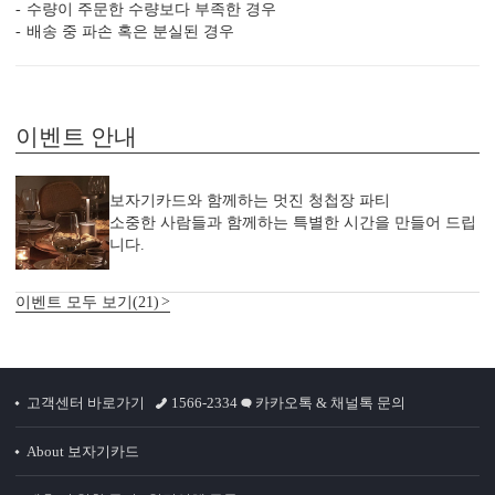
수량이 주문한 수량보다 부족한 경우
실링 스탬프
실링 스티커
디자인 스티커
프리저브드
배송 중 파손 혹은 분실된 경우
카드 봉투
청첩장 리본
클로버+엽서
이벤트 안내
보자기카드와 함께하는 멋진 청첩장 파티
소중한 사람들과 함께하는 특별한 시간을 만들어 드립
니다.
자세히 보기
이벤트 모두 보기(21)
<
1
/
7
>
고객센터 바로가기
1566-2334
카카오톡 & 채널톡 문의
About 보자기카드
편리함 더하기