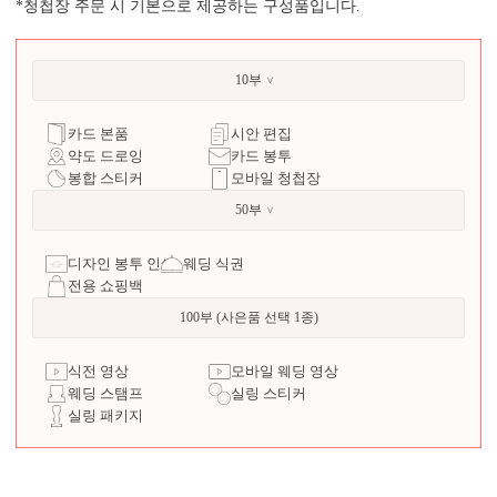
*청첩장 주문 시 기본으로 제공하는 구성품입니다.
10부
카드 본품
시안 편집
약도 드로잉
카드 봉투
봉합 스티커
모바일 청첩장
50부
디자인 봉투 인쇄
웨딩 식권
전용 쇼핑백
100부 (사은품 선택 1종)
식전 영상
모바일 웨딩 영상
웨딩 스탬프
실링 스티커
실링 패키지