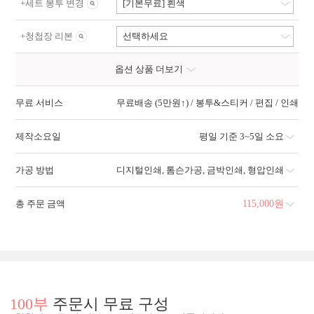
+
세트 봉투 변경
[기본무료] 흰색
+
청첩장 리본
선택하세요
옵션 상품 더보기
무료 서비스
무료배송 (5만원↑) / 봉투&스티커 / 편집 / 인쇄
제작소요일
평일 기준 3~5일 소요
가공 방법
디지털인쇄
,
톰슨가공
,
금박인쇄
,
형압인쇄
총 주문 금액
115,000
원
100부
주문시 무료 구성