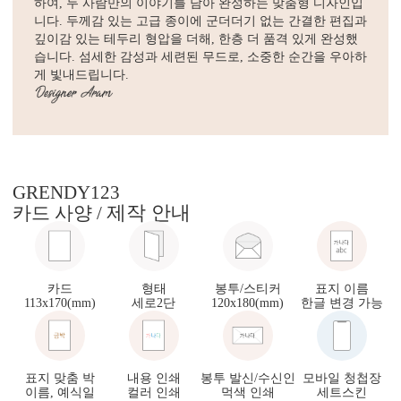
하여, 두 사람만의 이야기를 담아 완성하는 맞춤형 디자인입
니다. 두께감 있는 고급 종이에 군더더기 없는 간결한 편집과
깊이감 있는 테두리 형압을 더해, 한층 더 품격 있게 완성했
습니다. 섬세한 감성과 세련된 무드로, 소중한 순간을 우아하
게 빛내드립니다.
GRENDY123
제작 안내
카드 사양 /
카드
형태
봉투/스티커
표지 이름
113x170(mm)
세로2단
120x180(mm)
한글 변경 가능
표지 맞춤 박
내용 인쇄
봉투 발신/수신인
모바일 청첩장
이름, 예식일
컬러 인쇄
먹색 인쇄
세트스킨