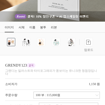
이미지
서체
이름
봉투
리본
업로드
GRENDY123
그랜디는 일러스트와 타이포그래피가 돋보이는 유니크한 청첩장입니
다
소비자가
1,150 원
주문수량