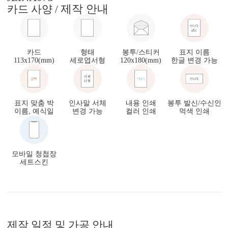
제작 안내
카드 사양 /
카드
형태
봉투/스티커
표지 이름
113x170(mm)
세로엽서형
120x180(mm)
한글 변경 가능
표지 맞춤 박
인사말 서체
내용 인쇄
봉투 발신/수신인
이름, 예식일
변경 가능
컬러 인쇄
먹색 인쇄
모바일 청첩장
세트스킨
제작 일정 및 가공 안내