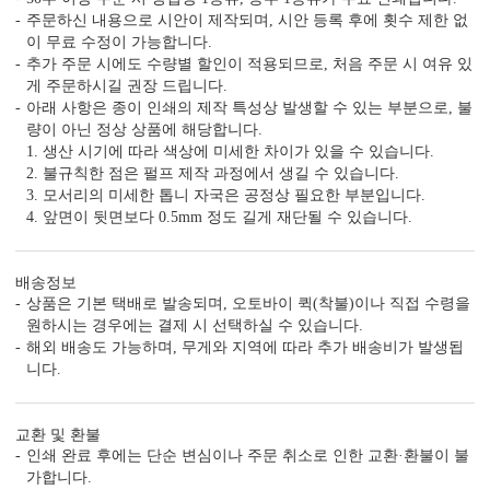
신랑신부 이름, 예식일을 인쇄할
수신인 주소, 연락처 등을 기재할
주문하신 내용으로 시안이 제작되며, 시안 등록 후에 횟수 제한 없
수 있습니다.
수 있습니다.
이 무료 수정이 가능합니다.
추가 주문 시에도 수량별 할인이 적용되므로, 처음 주문 시 여유 있
게 주문하시길 권장 드립니다.
아래 사항은 종이 인쇄의 제작 특성상 발생할 수 있는 부분으로, 불
량이 아닌 정상 상품에 해당합니다.
1. 생산 시기에 따라 색상에 미세한 차이가 있을 수 있습니다.
2. 불규칙한 점은 펄프 제작 과정에서 생길 수 있습니다.
3. 모서리의 미세한 톱니 자국은 공정상 필요한 부분입니다.
4. 앞면이 뒷면보다 0.5mm 정도 길게 재단될 수 있습니다.
배송정보
컬러 봉투
상품은 기본 택배로 발송되며, 오토바이 퀵(착불)이나 직접 수령을
다양한 컬러 봉투가 준비되어 있습니다.
원하시는 경우에는 결제 시 선택하실 수 있습니다.
해외 배송도 가능하며, 무게와 지역에 따라 추가 배송비가 발생됩
니다.
교환 및 환불
7가지, 퀄리티의 차이
인쇄 완료 후에는 단순 변심이나 주문 취소로 인한 교환·환불이 불
가공 없는 엽서형, 2단 청첩장도 다 같은 퀄리티가 아닙니다.
가합니다.