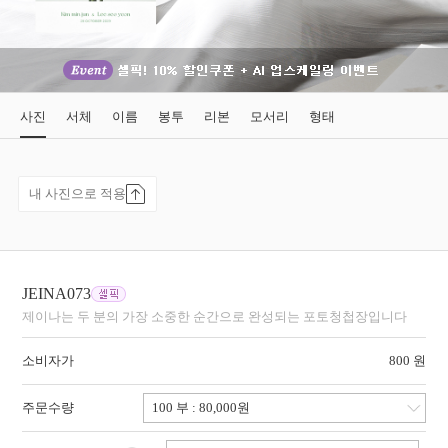
사진
서체
이름
봉투
리본
모서리
형태
내 사진으로 적용
JEINA073
제이나는 두 분의 가장 소중한 순간으로 완성되는 포토청첩장입니다
소비자가
800 원
주문수량