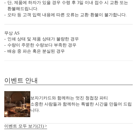
청첩장은 화면만 보고 고르면 놓치는 부분이 많습니다.
단, 제품에 하자가 있을 경우 수령 후 3일 이내 접수 시 교환 또는
주문 전에 아래 7가지는 꼭 확인해 보세요.
환불해드립니다.
오타 등 고객 입력 내용에 따른 오류는 교환·환불이 불가합니다.
1. 무료 샘플, 택배비 0원 배송
청첩장은 화면보다 실물이 중요합니다.
직접 종이와 인쇄 퀄리티를 확인해 보세요.
무상 AS
인쇄 상태 및 제품 상태가 불량한 경우
수량이 주문한 수량보다 부족한 경우
배송 중 파손 혹은 분실된 경우
2. 400g과 350g의 고평량 용지
용지 두께는 청첩장의 첫인상과 품격을 결정합니다.
이벤트 안내
3. 1장씩 정밀 톰슨 재단
톰슨 재단이 한 장씩 이루어져야 상하좌우 여백이
고르게 맞습니다.
보자기카드와 함께하는 멋진 청첩장 파티
소중한 사람들과 함께하는 특별한 시간을 만들어 드립
니다.
4. 무제한 전문가 수정 지원
청첩장은 처음이죠. 전문가의 도움을 받아 실수를
줄일 수 있습니다.
이벤트 모두 보기(21)