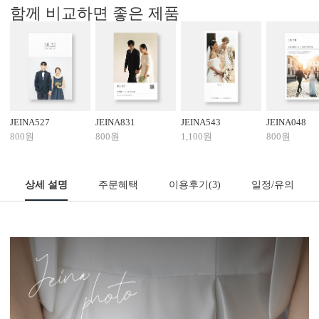
함께 비교하면 좋은 제품
JEINA527
JEINA831
JEINA543
JEINA048
800원
800원
1,100원
800원
상세 설명
주문혜택
이용후기
(3)
일정/유의