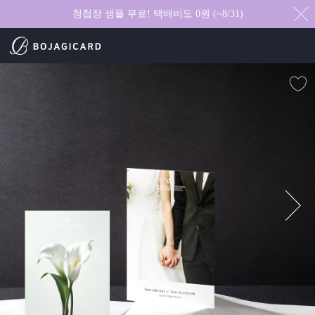
청첩장 샘플 무료! 택배비도 0원 (~8/31)