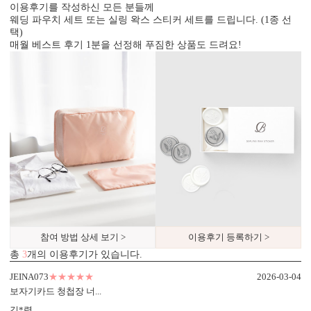
이용후기를 작성하신 모든 분들께
웨딩 파우치 세트 또는 실링 왁스 스티커 세트를 드립니다. (1종 선
택)
매월 베스트 후기 1분을 선정해 푸짐한 상품도 드려요!
참여 방법 상세 보기 >
이용후기 등록하기 >
총
3
개의 이용후기가 있습니다.
업계최고 고평량·고탄성 수입지
테두리 정밀 마감
엽서형은 400g, 2단형은 370g 고급
테두리를 직각 또는 라운드로 무
JEINA073
★★★★★
2026-03-04
수입지를 사용해 제작됩니다.
료 선택할 수 있습니다.
보자기카드 청첩장 너...
선명한 색감과 뛰어난 질감을 제
엽서형과 2단형 모두 적용되며, 정
김*령