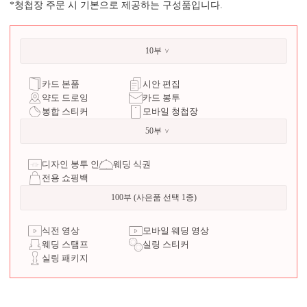
*청첩장 주문 시 기본으로 제공하는 구성품입니다.
10부
카드 본품
시안 편집
약도 드로잉
카드 봉투
봉합 스티커
모바일 청첩장
50부
디자인 봉투 인쇄
웨딩 식권
전용 쇼핑백
100부 (사은품 선택 1종)
식전 영상
모바일 웨딩 영상
웨딩 스탬프
실링 스티커
실링 패키지