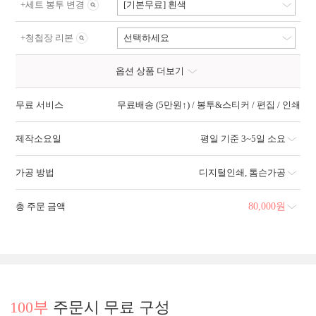
+
세트 봉투 변경
[기본무료] 흰색
+
청첩장 리본
선택하세요
옵션 상품 더보기
무료 서비스
무료배송 (5만원↑) / 봉투&스티커 / 편집 / 인쇄
제작소요일
평일 기준 3~5일 소요
가공 방법
디지털인쇄
,
톰슨가공
총 주문 금액
80,000
원
100부
주문시 무료 구성