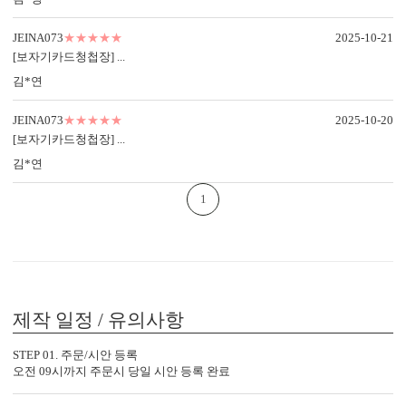
공하며,
밀한 라운드컷 가공으로 더욱 부
무료 샘플로 종이의 두께·탄성·인
드럽고 미려한 마감을 만나보세
JEINA073
★★★★★
2025-10-21
쇄 품질을 직접 확인해보세요.
요.
[보자기카드청첩장] ...
김*연
JEINA073
★★★★★
2025-10-20
[보자기카드청첩장] ...
내용 인쇄
김*연
기본 인쇄 내용(인사말, 약도 등)이 컬러 인쇄됩니다.
달력이 함께 구성되어 있어 예식일을 기억하기 쉽습니다.
1
제작 일정 / 유의사항
STEP 01. 주문/시안 등록
오전 09시까지 주문시 당일 시안 등록 완료