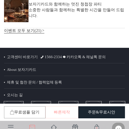
보자기카드와 함께하는 멋진 청첩장 파티
7가지, 퀄리티의 차이
소중한 사람들과 함께하는 특별한 시간을 만들어 드립
가공 없는 엽서형, 2단 청첩장도 다 같은 퀄리티가 아닙니다.
니다.
청첩장은 화면만 보고 고르면 놓치는 부분이 많습니다.
주문 전에 아래 7가지는 꼭 확인해 보세요.
이벤트 모두 보기(21)
1. 무료 샘플, 택배비 0원 배송
청첩장은 화면보다 실물이 중요합니다.
직접 종이와 인쇄 퀄리티를 확인해 보세요.
고객센터 바로가기
1566-2334
카카오톡 & 채널톡 문의
2. 400g과 350g의 고평량 용지
About 보자기카드
용지 두께는 청첩장의 첫인상과 품격을 결정합니다.
제휴 및 협찬 문의 / 협력업체 등록
3. 1장씩 정밀 톰슨 재단
오시는 길
톰슨 재단이 한 장씩 이루어져야 상하좌우 여백이
고르게 맞습니다.
무료샘플 담기
빠른제작
주문&무료시안
(주)비플스 사업자 정보
4. 무제한 전문가 수정 지원
0