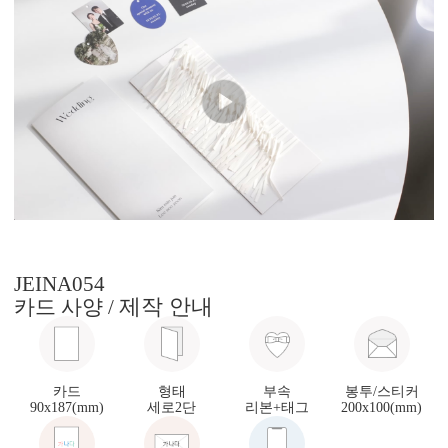
JEINA054
제작 안내
카드 사양 /
카드
형태
부속
봉투/스티커
90x187(mm)
세로2단
리본+태그
200x100(mm)