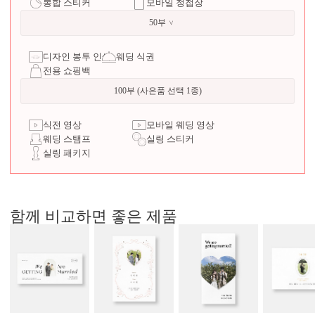
봉합 스티커
모바일 청첩장
50부
디자인 봉투 인쇄
웨딩 식권
전용 쇼핑백
100부 (사은품 선택 1종)
식전 영상
모바일 웨딩 영상
웨딩 스탬프
실링 스티커
실링 패키지
함께 비교하면 좋은 제품