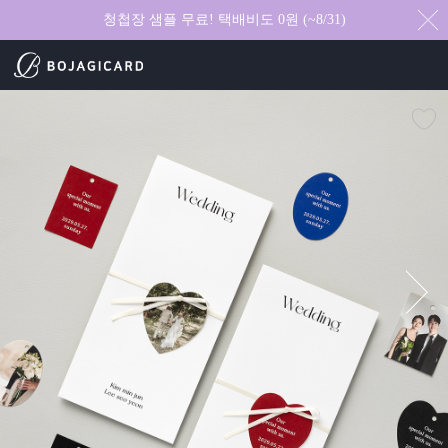
청첩장 샘플 무료! 택배비도 0원 (~8/31)