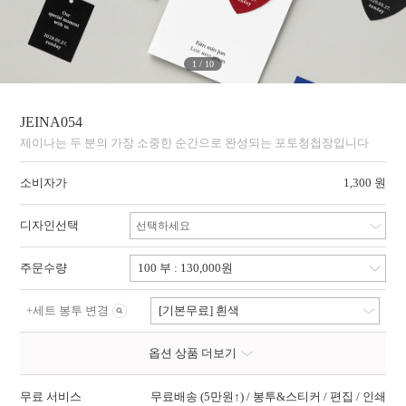
1
/
10
JEINA054
제이나는 두 분의 가장 소중한 순간으로 완성되는 포토청첩장입니다
소비자가
1,300 원
디자인선택
선택하세요
주문수량
+
세트 봉투 변경
[기본무료] 흰색
옵션 상품 더보기
무료 서비스
무료배송 (5만원↑) / 봉투&스티커 / 편집 / 인쇄