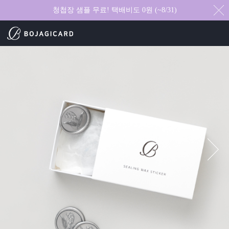
청첩장 샘플 무료! 택배비도 0원 (~8/31)