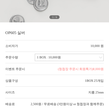
1
/
6
OP605 실버
소비자가
10,000 원
주문수량
이벤트 주문시
(청첩장 주문시 회원특가)
8,000
원
상품구성
1BOX 25개입
사이즈
지름 25mm
배송료
2,500원 / 무료배송 (3만원이상 or 청첩장과 함께주문)