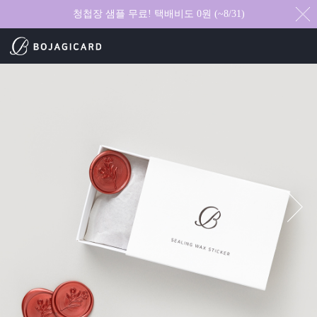
청첩장 샘플 무료! 택배비도 0원 (~8/31)