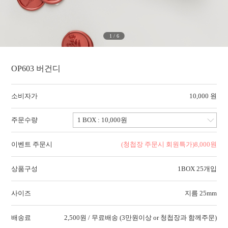
1
/
6
OP603 버건디
소비자가
10,000 원
주문수량
이벤트 주문시
(청첩장 주문시 회원특가)
8,000
원
상품구성
1BOX 25개입
사이즈
지름 25mm
배송료
2,500원 / 무료배송 (3만원이상 or 청첩장과 함께주문)