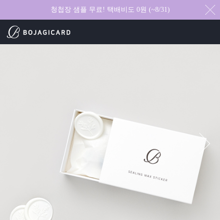
청첩장 샘플 무료! 택배비도 0원 (~8/31)