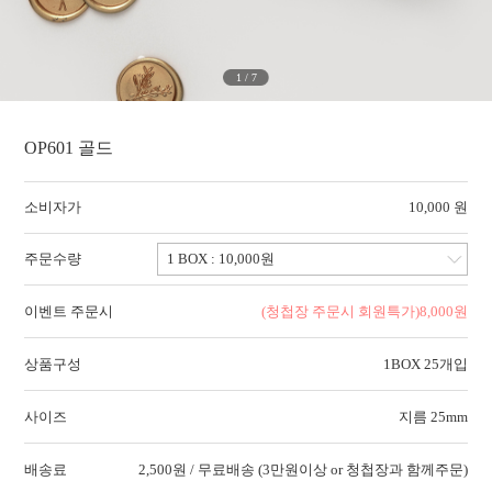
1
/
7
OP601 골드
소비자가
10,000 원
주문수량
이벤트 주문시
(청첩장 주문시 회원특가)
8,000
원
상품구성
1BOX 25개입
사이즈
지름 25mm
배송료
2,500원 / 무료배송 (3만원이상 or 청첩장과 함께주문)