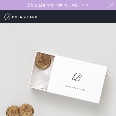
청첩장 샘플 무료! 택배비도 0원 (~8/31)