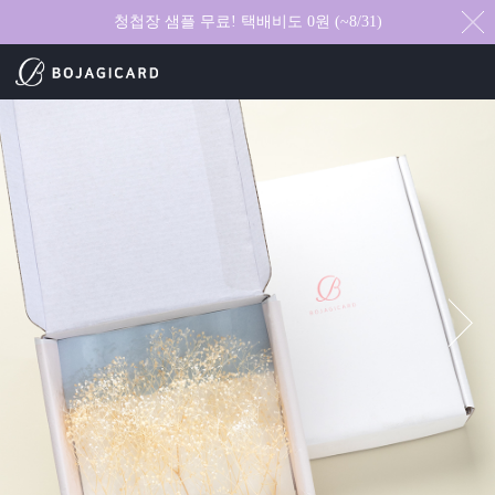
청첩장 샘플 무료! 택배비도 0원 (~8/31)