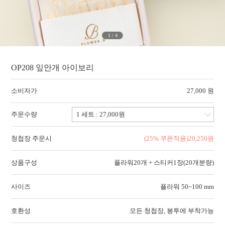
1
/
4
OP208 잎안개 아이보리
소비자가
27,000 원
주문수량
청첩장 주문시
(25% 쿠폰적용)
20,250
원
상품구성
플라워20개 + 스티커1장(20개분량)
사이즈
플라워 50~100 mm
호환성
모든 청첩장, 봉투에 부착가능