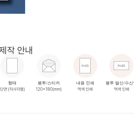
제작 안내
형태
봉투/스티커
내용 인쇄
봉투 발신/수신
단면 (직사각형)
120x180(mm)
먹색 인쇄
먹색 인쇄