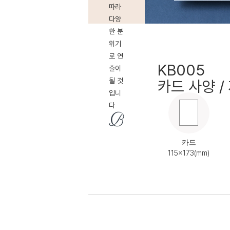
따라
다양
한 분
위기
로 연
KB005
출이
될 것
카드 사양 /
입니
다
카드
115x173(mm)