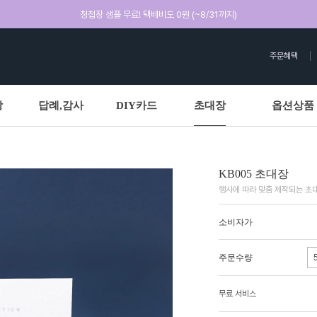
청첩장 샘플 무료! 택배비도 0원 (~8/31까지)
주문혜택
상
답례,감사
DIY카드
초대장
옵션상품
KB005 초대장
행사에 따라 맞춤 제작되는 초대
소비자가
주문수량
무료 서비스