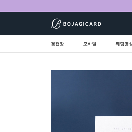
청첩장
모바일
웨딩영