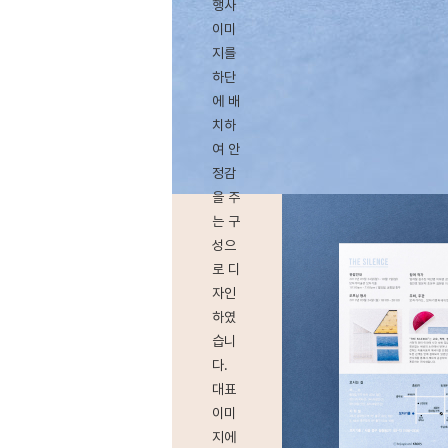
행사
이미
지를
하단
에 배
치하
여 안
정감
을 주
는 구
성으
로 디
자인
하였
습니
다.
대표
이미
지에