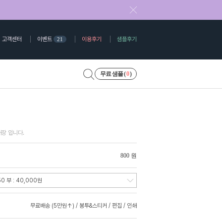
고객센터
이벤트
이용후기
샘플후기
21
무료 샘플 (
0
)
장 입니다.
800 원
무료배송 (5만원↑) / 봉투&스티커 / 편집 / 인쇄