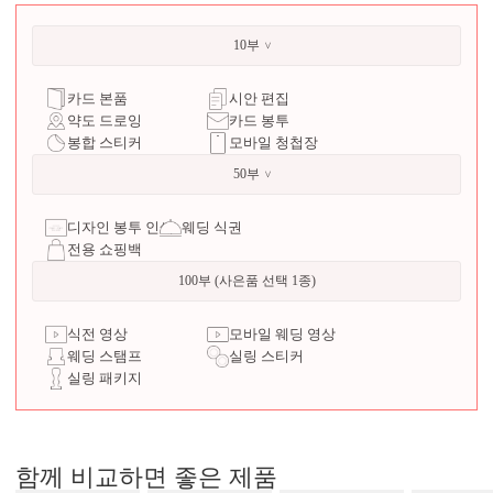
10부
카드 본품
시안 편집
약도 드로잉
카드 봉투
봉합 스티커
모바일 청첩장
50부
디자인 봉투 인쇄
웨딩 식권
전용 쇼핑백
100부 (사은품 선택 1종)
식전 영상
모바일 웨딩 영상
웨딩 스탬프
실링 스티커
실링 패키지
함께 비교하면 좋은 제품