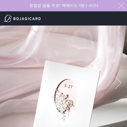
청첩장 샘플 무료! 택배비도 0원 (~8/31)