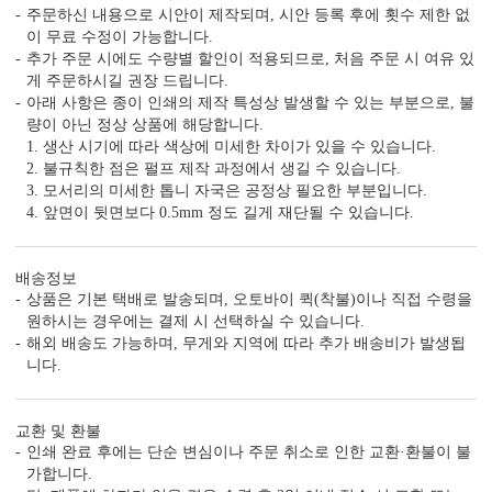
주문하신 내용으로 시안이 제작되며, 시안 등록 후에 횟수 제한 없
이 무료 수정이 가능합니다.
추가 주문 시에도 수량별 할인이 적용되므로, 처음 주문 시 여유 있
자세히 보기
게 주문하시길 권장 드립니다.
아래 사항은 종이 인쇄의 제작 특성상 발생할 수 있는 부분으로, 불
<
1
/
7
>
량이 아닌 정상 상품에 해당합니다.
1. 생산 시기에 따라 색상에 미세한 차이가 있을 수 있습니다.
2. 불규칙한 점은 펄프 제작 과정에서 생길 수 있습니다.
3. 모서리의 미세한 톱니 자국은 공정상 필요한 부분입니다.
4. 앞면이 뒷면보다 0.5mm 정도 길게 재단될 수 있습니다.
편리함 더하기
시간이 부족한 당신을 위한 다양한 편의 서비스가 준비되어 있습니
배송정보
다.
상품은 기본 택배로 발송되며, 오토바이 퀵(착불)이나 직접 수령을
(주문 단계에서 이용하실 수 있는 서비스입니다.)
원하시는 경우에는 결제 시 선택하실 수 있습니다.
빠른 제작 서비스
수작업 서비스
수신인 주소 인쇄
해외 배송도 가능하며, 무게와 지역에 따라 추가 배송비가 발생됩
니다.
교환 및 환불
인쇄 완료 후에는 단순 변심이나 주문 취소로 인한 교환·환불이 불
가합니다.