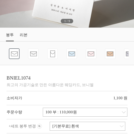
1
/
9
봉투
리본
BNIEL1074
최고의 가공기술로 만든 아름다운 웨딩카드, 브니엘
소비자가
1,100 원
주문수량
+
세트 봉투 변경
[기본무료] 흰색