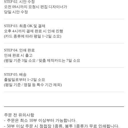
STEP 02. 시안 수정
OFFSET PRINTING
FOIL STAMP
LASER 
오전 09시까지 요청시 편집 디자이너가
당일 시안 수정
<
1
/
3
>
STEP 03. 최종 OK 및 결제
오후 4시까지 결제 완료 시 인쇄 진행
(카드 종류에 따라 평일 1~2일 소요)
STEP 04. 인쇄 완료
감성 더하기
인쇄 완료 시 출고
(평일 기준 3일 소요 / 맞춤 제작카드는 7일 소요
당신만의 특별한 청첩장을 위한
다양한 옵션 상품이 준비되어 있습니다.
STEP 05. 배송
실링 스탬프
실링 스티커
디자인 스티커
프리저브드
출발일로부터 1~2일 소요
카드 봉투
청첩장 리본
클로버+엽서
(평일 기준 / 명절 등 특수 기간 제외)
주문 전 유의사항
주문은 최소 10부 이상부터 가능합니다.
50부 이상 주문 시 청첩장 1종류, 봉투 1종류가 무료 인쇄됩니다.