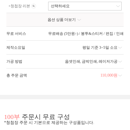
+
청첩장 리본
선택하세요
옵션 상품 더보기
무료 서비스
무료배송 (5만원↑) / 봉투&스티커 / 편집 / 인쇄
제작소요일
평일 기준 3~5일 소요
가공 방법
옵셋인쇄
,
금박인쇄
,
레이저가공
총 주문 금액
110,000
원
100부
주문시 무료 구성
*청첩장 주문 시 기본으로 제공하는 구성품입니다.