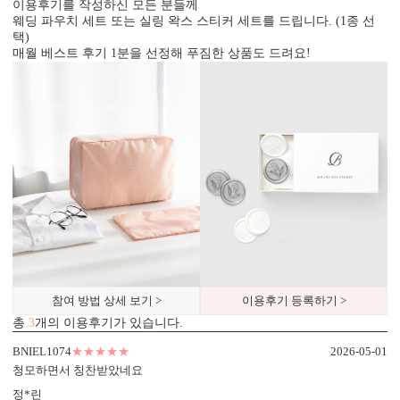
이용후기를 작성하신 모든 분들께
웨딩 파우치 세트 또는 실링 왁스 스티커 세트를 드립니다. (1종 선
택)
매월 베스트 후기 1분을 선정해 푸짐한 상품도 드려요!
디자인형
기본 주소형
신랑신부 이름, 예식일을 인쇄할
수신인 주소, 연락처 등을 기재할
수 있습니다.
수 있습니다.
참여 방법 상세 보기 >
이용후기 등록하기 >
총
3
개의 이용후기가 있습니다.
BNIEL1074
★★★★★
2026-05-01
컬러 봉투
청모하면서 칭찬받았네요
다양한 컬러 봉투가 준비되어 있습니다.
정*린