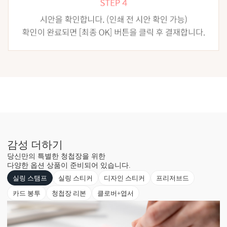
감성 더하기
당신만의 특별한 청첩장을 위한
다양한 옵션 상품이 준비되어 있습니다.
실링 스탬프
실링 스티커
디자인 스티커
프리저브드
카드 봉투
청첩장 리본
클로버+엽서