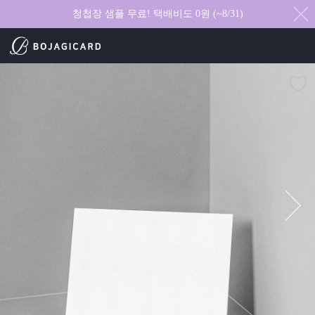
청첩장 샘플 무료! 택배비도 0원 (~8/31)