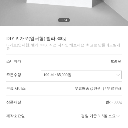
1
/
4
DIY P-가로(엽서형) 벨라 300g
P-가로(엽서형) 벨라 300g 직접 디자인 해보세요. 최고로 만들어드릴게
요.
소비자가
850 원
주문수량
무료 서비스
무료배송 (5만원↑) / 무료인쇄
상품재질
벨라 300g
제작소요일
평일 기준 3~5일 소요