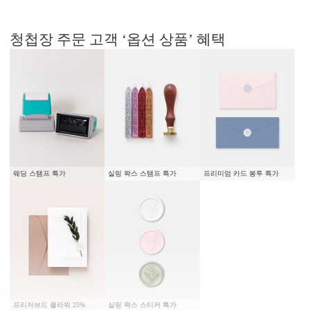
청첩장 주문 고객 ‘옵션 상품’ 혜택
웨딩 스탬프 특가
실링 왁스 스탬프 특가
프리미엄 카드 봉투 특가
프리저브드 플라워 25%
실링 왁스 스티커 특가