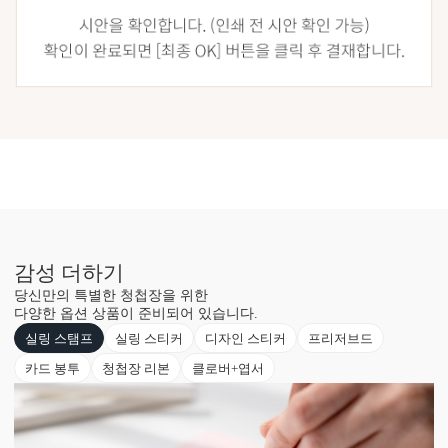
감성 더하기
당신만의 특별한 청첩장을 위한
다양한 옵션 상품이 준비되어 있습니다.
실링 스탬프
실링 스티커
디자인 스티커
프리저브드
카드 봉투
청첩장 리본
클로버+엽서