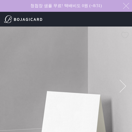
청첩장 샘플 무료! 택배비도 0원 (~8/31)